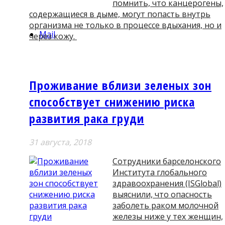
помнить, что канцерогены,
содержащиеся в дыме, могут попасть внутрь
организма не только в процессе вдыхания, но и
Mail
через кожу.
Проживание вблизи зеленых зон
способствует снижению риска
развития рака груди
31 августа, 2018
Сотрудники барселонского
Института глобального
здравоохранения (ISGlobal)
выяснили, что опасность
заболеть раком молочной
железы ниже у тех женщин,