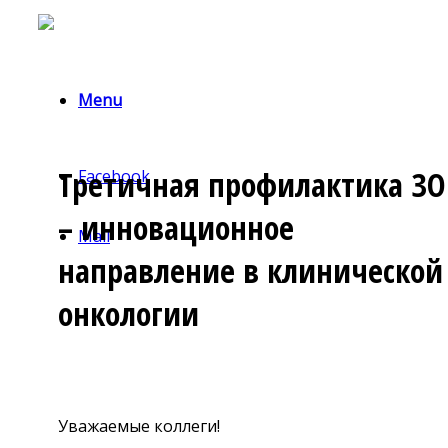
Menu
Третичная профилактика ЗО
Facebook
– инновационное
Mail
направление в клинической
онкологии
Уважаемые коллеги!