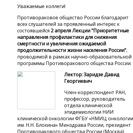
Уважаемые коллеги!
Противораковое общество России
благодарит
всех слушателей за проявленный интерес к
состоявшейся
2 апреля
Л
екции "Приоритетные
направления профилактики для снижения
смертности и увеличения ожидаемой
продолжительности жизни населения России"
,
проводимой в рамках научно-образовательной
программы Противоракового общества России.
Лектор: Заридзе Давид
Георгиевич
Член-корреспондент РАН,
профессор, руководитель
отдела клинической
эпидемиологии НИИ
клинической онкологии ФГБУ «НМИЦ онкологи
им. Н.Н. Блохина» Минздрава России, президент
Противоракового общества России (Москва)