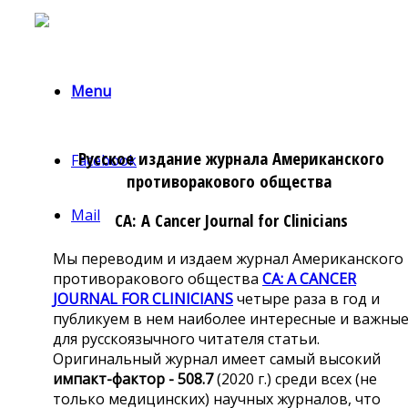
Menu
Русское издание журнала Американского
Facebook
противоракового общества
Mail
CA:
A Cancer Journal for Clinicians
Мы переводим и издаем журнал Американского
противоракового общества
CA
: A CANCER
JOURNAL FOR CLINICIANS
четыре раза в год и
публикуем в нем наиболее интересные и важны
для русскоязычного читателя статьи.
Оригинальный журнал имеет самый высокий
импакт-фактор -
508.7
(2020 г.
) среди всех (
не
только медицинских) научных журналов, что