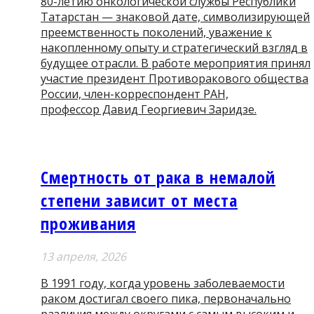
80-летию онкологической службы Республики
Татарстан — знаковой дате, символизирующей
преемственность поколений, уважение к
накопленному опыту и стратегический взгляд в
будущее отрасли. В работе мероприятия принял
участие президент Противоракового общества
России, член-корреспондент РАН,
профессор Давид Георгиевич Заридзе.
Смертность от рака в немалой
степени зависит от места
проживания
13 апреля, 2026
В 1991 году, когда уровень заболеваемости
раком достигал своего пика, первоначально