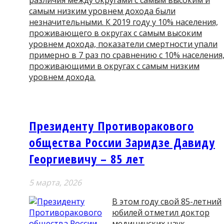
различия между округами с самым высоким и
самым низким уровнем дохода были
незначительными. К 2019 году у 10% населения,
проживающего в округах с самым высоким
уровнем дохода, показатели смертности упали
примерно в 7 раз по сравнению с 10% населения
проживающими в округах с самым низким
уровнем дохода.
Президенту Противоракового
общества России Заридзе Давиду
Георгиевичу – 85 лет
5 мартa, 2026
В этом году свой 85-летний
юбилей отметил доктор
медицинских наук,