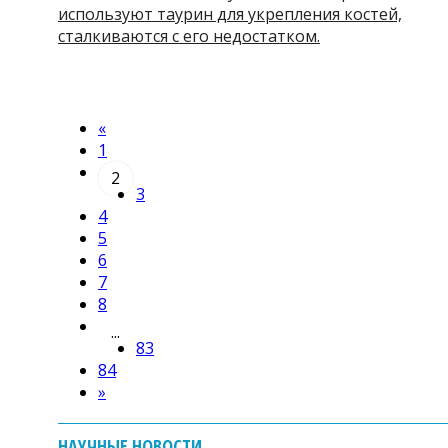
используют таурин для укрепления костей,
сталкиваются с его недостатком.
«
1
2
3
4
5
6
7
8
...
83
84
»
НАУЧНЫЕ НОВОСТИ