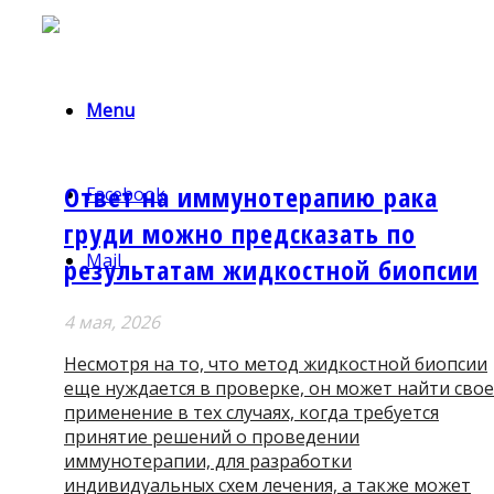
Menu
Ответ на иммунотерапию рака
Facebook
груди можно предсказать по
Mail
результатам жидкостной биопсии
4 мая, 2026
Несмотря на то, что метод жидкостной биопсии
еще нуждается в проверке, он может найти свое
применение в тех случаях, когда требуется
принятие решений о проведении
иммунотерапии, для разработки
индивидуальных схем лечения, а также может