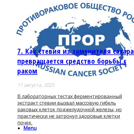
7. Как стевия из заменителя сахара
превращается средство борьбы с
раком
11 августа, 2025
В лабораторных тестах ферментированный
экстракт стевии вызвал массовую гибель
раковых клеток поджелудочной железы, но
практически не затронул здоровые клетки
почек.
Menu