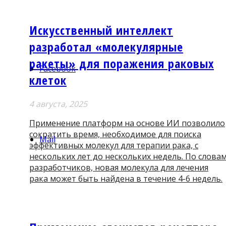
Искусственный интеллект
разработал «молекулярные
ракеты» для поражения раковых
Facebook
клеток
4 августа, 2025
Применение платформ на основе ИИ позволило
сократить время, необходимое для поиска
Mail
эффективных молекул для терапии рака, с
нескольких лет до нескольких недель. По слова
разработчиков, новая молекула для лечения
рака может быть найдена в течение 4-6 недель.