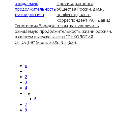
Противоракового
общества России, д.м.н.,
профессор, член-
корреспондент РАН Давид
Георгиевич Заридзе о том, как увеличить
ожидаемую продолжительность жизни россиян,
в свежем выпуске газеты "ОНКОЛОГИЯ
СЕГОДНЯ" (июнь 2025, №2 (62)).
«
1
2
3
4
5
6
7
8