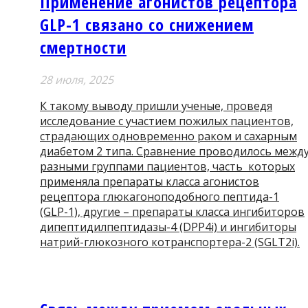
Применение агонистов рецептора
GLP-1 связано со снижением
смертности
28 июля, 2025
К такому выводу пришли ученые, проведя
исследование с участием пожилых пациентов,
страдающих одновременно раком и сахарным
диабетом 2 типа. Сравнение проводилось межд
разными группами пациентов, часть которых
применяла препараты класса агонистов
рецептора глюкагоноподобного пептида-1
(GLP-1), другие – препараты класса ингибиторов
дипептидилпептидазы-4 (DPP4i) и ингибиторы
натрий-глюкозного котранспортера-2 (SGLT2i).