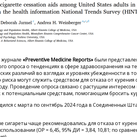
в журнале
«Preventive Medicine Reports»
были представле
го опроса о тенденциях в сфере здравоохранения на т
ких различий во взглядах и уровнях убежденности в то
риска могут служить средством для отказа от курения
году. Проведение опроса связано с растущим интересо
к к потенциальным средствам, помогающим бросить к
ился с марта по сентябрь 2024 года в Соединенных Шта
е сигареты чаще рекомендовались для отказа от курен
спользовании (ОР = 6,45, 95% ДИ = 3,84, 10,81; по сравн
ия)