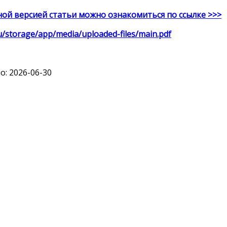
ой версией статьи можно ознакомиться по ссылке >>>
ru/storage/app/media/uploaded-files/main.pdf
: 2026-06-30