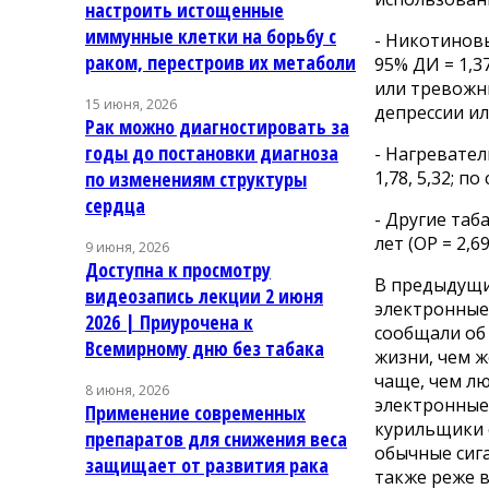
настроить истощенные
иммунные клетки на борьбу с
- Никотиновы
раком, перестроив их метаболи
95% ДИ = 1,3
или тревожны
15 июня, 2026
депрессии и
Рак можно диагностировать за
годы до постановки диагноза
- Нагревател
1,78, 5,32; 
по изменениям структуры
сердца
- Другие та
лет (ОР = 2,6
9 июня, 2026
Доступна к просмотру
В предыдущи
видеозапись лекции 2 июня
электронные 
2026 | Приурочена к
сообщали об
Всемирному дню без табака
жизни, чем
чаще, чем лю
8 июня, 2026
электронные 
Применение современных
курильщики 
препаратов для снижения веса
обычные сиг
защищает от развития рака
также реже 