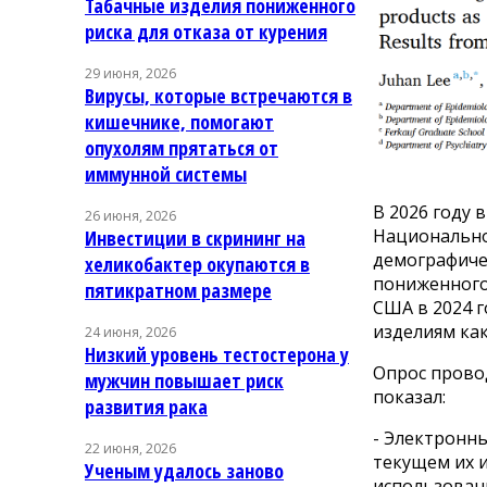
Табачные изделия пониженного
риска для отказа от курения
29 июня, 2026
Вирусы, которые встречаются в
кишечнике, помогают
опухолям прятаться от
иммунной системы
В 2026 году 
26 июня, 2026
Национально
Инвестиции в скрининг на
демографичес
хеликобактер окупаются в
пониженного 
пятикратном размере
США в 2024 
изделиям ка
24 июня, 2026
Низкий уровень тестостерона у
Опрос провод
мужчин повышает риск
показал:
развития рака
- Электронны
22 июня, 2026
текущем их и
Ученым удалось заново
использован