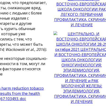
одом, что предполагает,
кты, снижающие вред,
нию с людьми с более
ачные изделия с
игареты и другие
ть курить обычные
, которые уже
ились с тем, что
ареты, что может быть
14; Wackowski et al., 2016).
ее некоторые социально-
енности в том, могут ли
м факторам относятся
ие
in harm reduction tobacco
Results from the health
67:103493. doi: