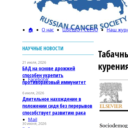
🏠
О нас
ЦВЕШО / CEESO
Наш жур
НАУЧНЫЕ НОВОСТИ
Табачны
21 июля, 2026
курени
БАД на основе дрожжей
способен укрепить
Facebook
противораковый иммунитет
6 июля, 2026
Длительное нахождение в
положении сидя без перерывов
способствует развитию рака
Mail
30 июня, 2026