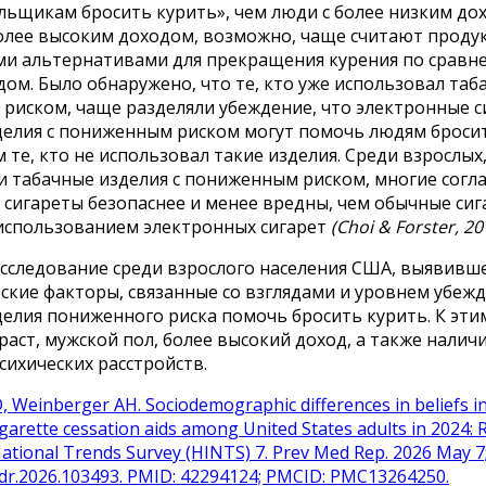
ьщикам бросить курить», чем люди с более низким дох
более высоким доходом, возможно, чаще считают проду
и альтернативами для прекращения курения по сравне
ом. Было обнаружено, что те, кто уже использовал таб
риском, чаще разделяли убеждение, что электронные с
делия с пониженным риском могут помочь людям броси
м те, кто не использовал такие изделия. Среди взрослых
 табачные изделия с пониженным риском, многие соглас
сигареты безопаснее и менее вредны, чем обычные сиг
 использованием электронных сигарет
(Choi & Forster, 20
исследование среди взрослого населения США, выявивш
кие факторы, связанные со взглядами и уровнем убежд
елия пониженного риска помочь бросить курить. К эти
аст, мужской пол, более высокий доход, а также налич
ихических расстройств.
 D, Weinberger AH. Sociodemographic differences in beliefs 
igarette cessation aids among United States adults in 2024: 
ational Trends Survey (HINTS) 7. Prev Med Rep. 2026 May 7;
edr.2026.103493. PMID: 42294124; PMCID: PMC13264250.