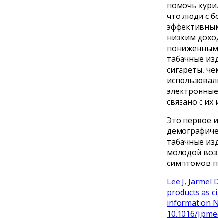
помочь курил
что люди с 
эффективным
низким доход
пониженным 
табачные из
сигареты, че
использовали
электронные 
связано с их
Это первое 
демографичес
табачные изд
молодой возр
симптомов пс
Lee J, Jarmel
products as c
information N
10.1016/j.pm