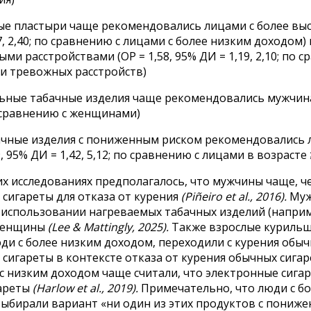
е пластыри чаще рекомендовались лицами с более высо
7, 2,40; по сравнению с лицами с более низким доходом)
ми расстройствами (ОР = 1,58, 95% ДИ = 1,19, 2,10; по 
ли тревожных расстройств)
ьные табачные изделия чаще рекомендовались мужчинам
по сравнению с женщинами)
бачные изделия с пониженным риском рекомендовались л
9, 95% ДИ = 1,42, 5,12; по сравнению с лицами в возрасте 
х исследованиях предполагалось, что мужчины чаще, 
сигареты для отказа от курения
(Piñeiro et al., 2016).
Муж
 использовании нагреваемых табачных изделий (наприме
 женщины
(Lee & Mattingly, 2025).
Также взрослые курильщ
ди с более низким доходом, переходили с курения обыч
сигареты в контексте отказа от курения обычных сигаре
с низким доходом чаще считали, что электронные сигар
ареты
(Harlow et al., 2019).
Примечательно, что люди с б
выбирали вариант «ни один из этих продуктов с пониж