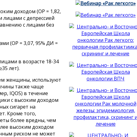
ким доходом (ОР = 1,82,
 и лицами с депрессией
сравнению с лицами без
и (ОР = 3,07, 95% ДИ =
ицами в возрасте 18-34
≥35 лет).
чем женщины, используют
чины также чаще
р, IQOS) в течение
ики с высоким доходом
ных сигарет на
т. Кроме того,
еты более вредны, чем
олее высоким доходом
енным риском не может