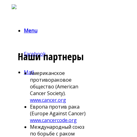
Menu
Наши партнеры
Facebook
Mail
Американское
противораковое
общество (American
Cancer Society).
www.cancer.org
Европа против рака
(Europe Against Cancer)
www.cancercode.org
Международный союз
по борьбе с раком