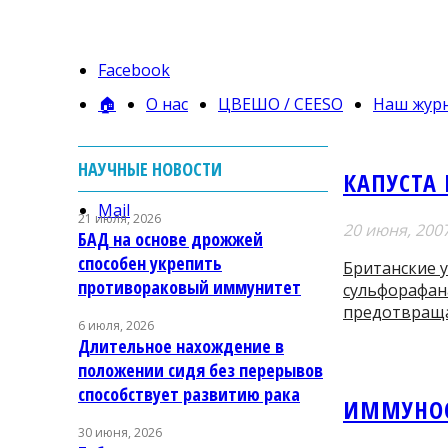
Facebook
🏠
О нас
ЦВЕШО / CEESO
Наш жур
НАУЧНЫЕ НОВОСТИ
КАПУСТА
Mail
21 июля, 2026
20 июня, 200
БАД на основе дрожжей
способен укрепить
Британские 
противораковый иммунитет
сульфорафан
предотвраща
6 июля, 2026
Длительное нахождение в
положении сидя без перерывов
способствует развитию рака
ИММУНОС
30 июня, 2026