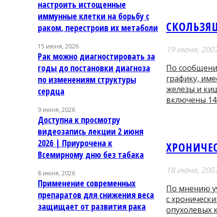
настроить истощенные
иммунные клетки на борьбу с
СКОЛЬЗЯ
раком, перестроив их метаболи
15 июня, 2026
19 июня, 200
Рак можно диагностировать за
годы до постановки диагноза
По сообщению
графику, им
по изменениям структуры
железы и ки
сердца
включены 14 
9 июня, 2026
Доступна к просмотру
видеозапись лекции 2 июня
2026 | Приурочена к
ХРОНИЧЕ
Всемирному дню без табака
18 июня, 200
8 июня, 2026
Применение современных
По мнению у
препаратов для снижения веса
с хронически
защищает от развития рака
опухолевых 