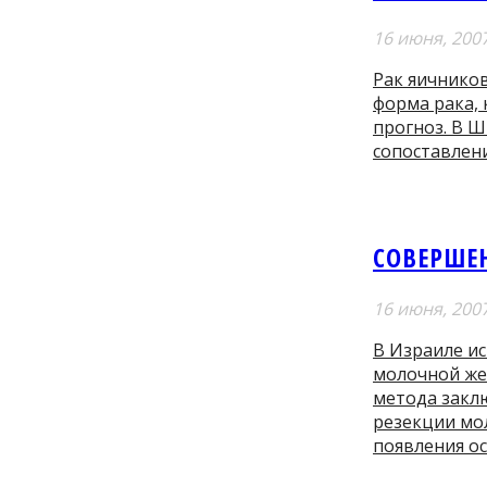
16 июня, 200
Рак яичников
форма рака, 
прогноз. В 
сопоставлен
СОВЕРШЕ
16 июня, 200
В Израиле и
молочной же
метода заклю
резекции мо
появления о