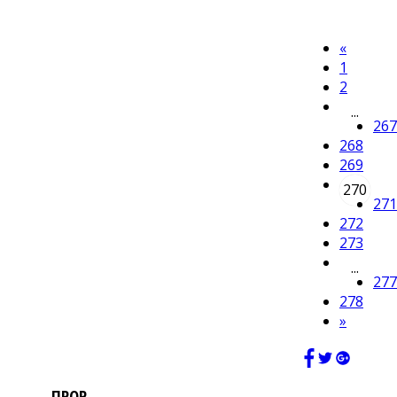
«
1
2
...
267
268
269
270
271
272
273
...
277
278
»
ПРОР