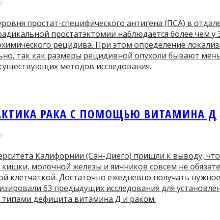
7
овня простат-специфического антигена (ПСА) в отдале
радикальной простатэктомии наблюдается более чем у 
охимического рецидива. При этом определение локали
ьно, так как размеры рецидивной опухоли бывают ме
 существующих методов исследования.
КТИКА РАКА С ПОМОЩЬЮ ВИТАМИНА Д
7
ерситета Калифорнии (Сан-Диего) пришли к выводу, чт
й кишки, молочной железы и яичников совсем не обяза
ой клетчаткой. Достаточно ежедневно получать нужное
изировали 63 предыдущих исследования для установлен
 типами дефицита витамина Д и раком.