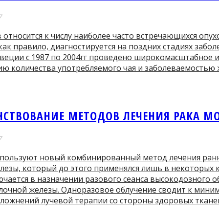
7
 относится к числу наиболее часто встречающихся опух
как правило, диагностируется на поздних стадиях забо
Швеции с 1987 по 2004гг проведено широкомасштабное 
ию количества употребляемого чая и заболеваемостью
НСТВОВАНИЕ МЕТОДОВ ЛЕЧЕНИЯ РАКА М
7
спользуют новый комбинированный метод лечения ранн
лезы, который до этого применялся лишь в некоторых 
чается в назначении разового сеанса высокодозного о
лочной железы. Одноразовое облучение сводит к мини
сложнений лучевой терапии со стороны здоровых ткане