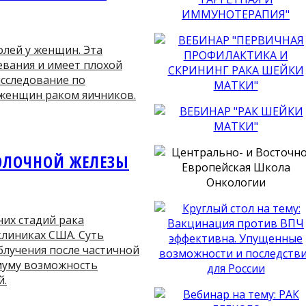
олей у женщин. Эта
левания и имеет плохой
исследование по
 женщин раком яичников.
ОЛОЧНОЙ ЖЕЛЕЗЫ
их стадий рака
клиниках США. Суть
блучения после частичной
муму возможность
й.