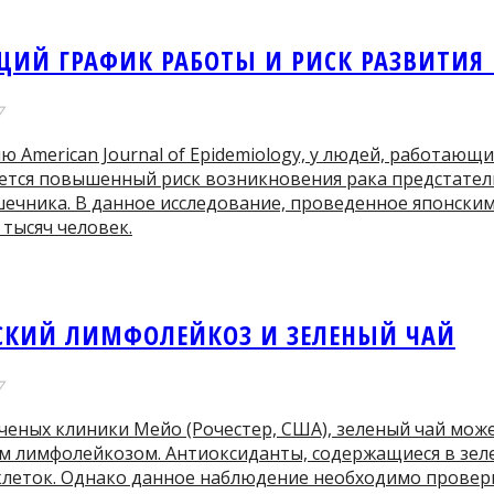
ЩИЙ ГРАФИК РАБОТЫ И РИСК РАЗВИТИЯ 
7
 American Journal of Epidemiology, у людей, работающ
еется повышенный риск возникновения рака предстате
шечника. В данное исследование, проведенное японски
тысяч человек.
СКИЙ ЛИМФОЛЕЙКОЗ И ЗЕЛЕНЫЙ ЧАЙ
7
ченых клиники Мейо (Рочестер, США), зеленый чай мож
м лимфолейкозом. Антиоксиданты, содержащиеся в зеле
клеток. Однако данное наблюдение необходимо провер