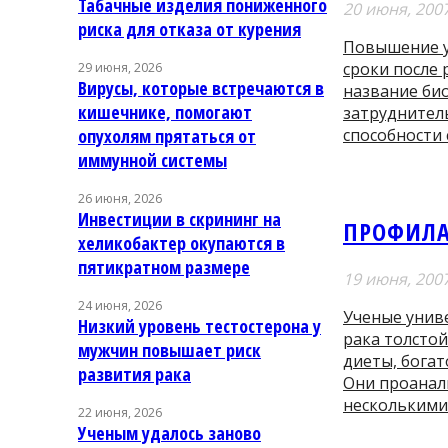
Табачные изделия пониженного
20 июня, 200
риска для отказа от курения
Повышение ур
сроки после 
29 июня, 2026
Вирусы, которые встречаются в
название би
кишечнике, помогают
затруднител
способности
опухолям прятаться от
иммунной системы
26 июня, 2026
Инвестиции в скрининг на
ПРОФИЛА
хеликобактер окупаются в
пятикратном размере
19 июня, 200
24 июня, 2026
Ученые унив
Низкий уровень тестостерона у
рака толсто
мужчин повышает риск
диеты, богат
развития рака
Они проанал
несколькими
22 июня, 2026
Ученым удалось заново