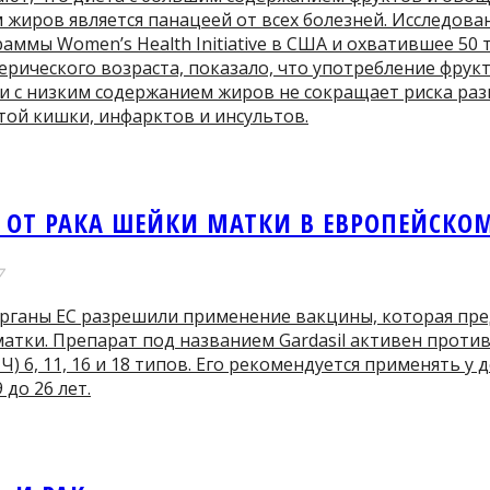
жиров является панацеей от всех болезней. Исследова
аммы Women’s Health Initiative в США и охватившее 50
рического возраста, показало, что употребление фрукт
и с низким содержанием жиров не сокращает риска раз
той кишки, инфарктов и инсультов.
 ОТ РАКА ШЕЙКИ МАТКИ В ЕВРОПЕЙСКО
7
рганы ЕС разрешили применение вакцины, которая пр
атки. Препарат под названием Gardasil активен проти
Ч) 6, 11, 16 и 18 типов. Его рекомендуется применять у
 до 26 лет.