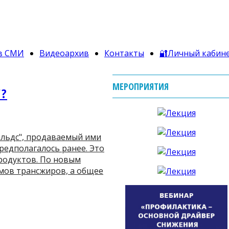
в СМИ
Видеоархив
Контакты
🔐Личный кабин
МЕРОПРИЯТИЯ
"?
льдс", продаваемый ими
редполагалось ранее. Это
родуктов. По новым
ммов трансжиров, а общее