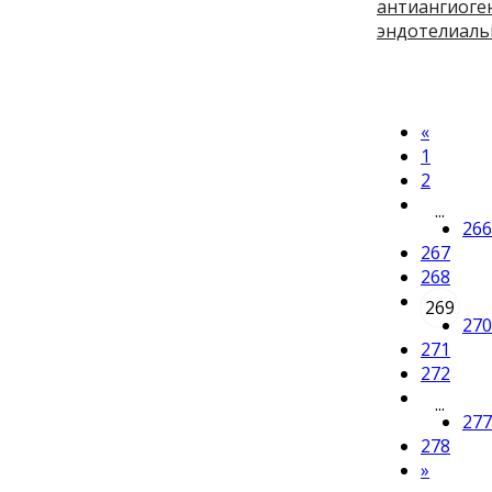
антиангиоге
эндотелиаль
«
1
2
...
266
267
268
269
270
271
272
...
277
278
»