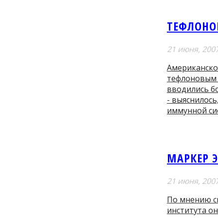
ТЕФЛОНО
21 июня, 200
Американское
тефлоновым 
вводились б
- выяснилось
иммунной си
МАРКЕР 
21 июня, 200
По мнению с
института о