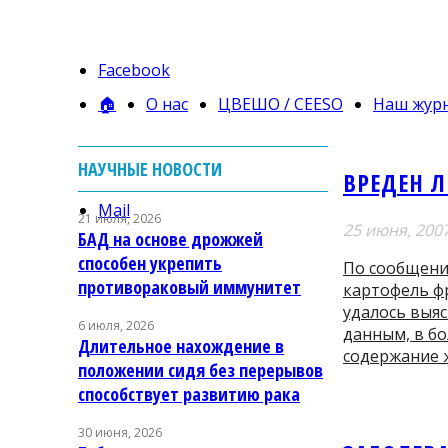
Facebook
🏠
О нас
ЦВЕШО / CEESO
Наш жур
НАУЧНЫЕ НОВОСТИ
ВРЕДЕН 
Mail
21 июля, 2026
25 июня, 200
БАД на основе дрожжей
способен укрепить
По сообщени
противораковый иммунитет
картофель ф
удалось выя
6 июля, 2026
данным, в бо
Длительное нахождение в
содержание ж
положении сидя без перерывов
способствует развитию рака
30 июня, 2026