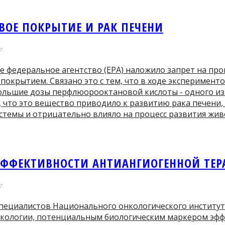
ВОЕ ПОКРЫТИЕ И РАК ПЕЧЕНИ
7
 федеральное агентство (ЕРА) наложило запрет на про
покрытием. Связано это с тем, что в ходе эксперимент
ольшие дозы перфлюорооктановой кислоты - одного из
, что это вещество приводило к развитию рака печени
стемы и отрицательно влияло на процесс развития жив
ЭФФЕКТИВНОСТИ АНТИАНГИОГЕННОЙ ТЕ
7
пециалистов Национального онкологического институт
нкологии, потенциальным биологическим маркером эф