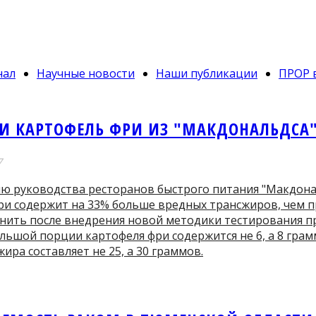
нал
Научные новости
Наши публикации
ПРОР 
ЛИ КАРТОФЕЛЬ ФРИ ИЗ "МАКДОНАЛЬДСА
7
ю руководства ресторанов быстрого питания "Макдона
ри содержит на 33% больше вредных трансжиров, чем п
снить после внедрения новой методики тестирования п
льшой порции картофеля фри содержится не 6, а 8 гра
ира составляет не 25, а 30 граммов.