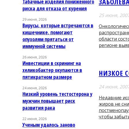
ЗАБОЛЕВ
Табачные изделия пониженного
риска для отказа от курения
25 июня, 200
29 июня, 2026
Вирусы, которые встречаются в
Онкологичес
кишечнике, помогают
распростран
области сост
опухолям прятаться от
регионе выяв
иммунной системы
26 июня, 2026
Инвестиции в скрининг на
хеликобактер окупаются в
НИЗКОЕ С
пятикратном размере
24 июня, 200
24 июня, 2026
Низкий уровень тестостерона у
Недавние ис
мужчин повышает риск
жиров не сни
развития рака
постменопау
чтобы забыть
22 июня, 2026
Ученым удалось заново