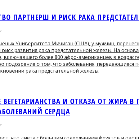
ТВО ПАРТНЕРШ И РИСК РАКА ПРЕДСТАТЕ
7
ченых Университета Мичиган (США), у мужчин, перенес
риск развития рака предстательной железы. На основ
, включавшего более 800 афро-американцев в возрасте 
о подозрение о том, что заболевания, передающиеся 
икновении рака предстательной железы.
 ВЕГЕТАРИАНСТВА И ОТКАЗА ОТ ЖИРА В
ЗАБОЛЕВАНИЙ СЕРДЦА
7
ают, что диета с большим содержанием фруктов и овощ