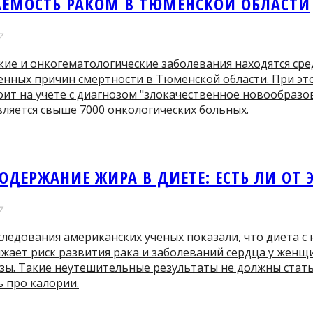
АЕМОСТЬ РАКОМ В ТЮМЕНСКОЙ ОБЛАСТИ
7
кие и онкогематологические заболевания находятся сре
енных причин смертности в Тюменской области. При эт
оит на учете с диагнозом "злокачественное новообразо
ляется свыше 7000 онкологических больных.
ОДЕРЖАНИЕ ЖИРА В ДИЕТЕ: ЕСТЬ ЛИ ОТ 
7
следования американских ученых показали, что диета с
жает риск развития рака и заболеваний сердца у женщ
зы. Такие неутешительные результаты не должны стать
 про калории.