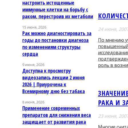
настроить истощенные
иммунные клетки на борьбу с
КОЛИЧЕС
раком, перестроив их метаболи
15 июня, 2026
24 июня, 200
Рак можно диагностировать за
годы до постановки диагноза
По мнению у
повышенный 
по изменениям структуры
исследования
сердца
подтвержден
роль в возн
9 июня, 2026
Доступна к просмотру
видеозапись лекции 2 июня
2026 | Приурочена к
Всемирному дню без табака
ЗНАЧЕНИЕ
РАКА И 
8 июня, 2026
Применение современных
препаратов для снижения веса
23 июня, 200
защищает от развития рака
Многие счит