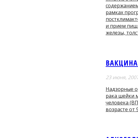
содержанием 
рамках прогр
постклимакте
и прием пищ
железы, толс
ВАКЦИНА
23 июня, 200
Надзорные о
рака шейки м
человека (ВП
возрасте от 9