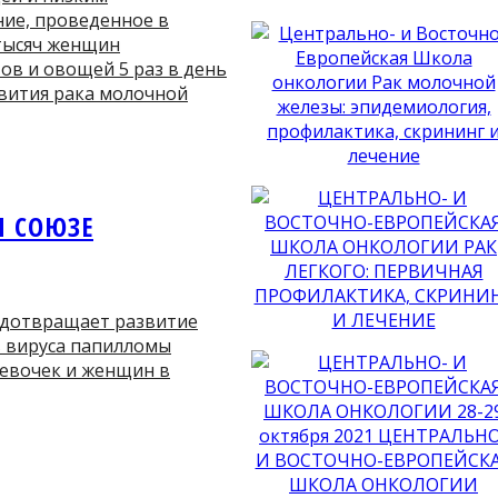
ние, проведенное в
 тысяч женщин
ов и овощей 5 раз в день
вития рака молочной
М СОЮЗЕ
едотвращает развитие
в вируса папилломы
 девочек и женщин в