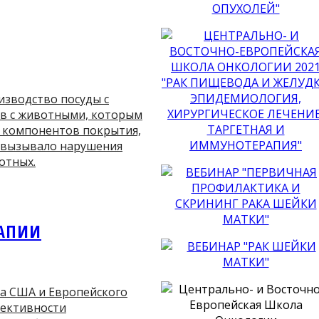
изводство посуды с
ов с животными, которым
 компонентов покрытия,
, вызывало нарушения
отных.
РАПИИ
а США и Европейского
фективности