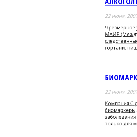
АЛКОГОЛЬ
22 июня, 200
Чрезмерное 
МАИР (Между
следственные
гортани, пищ
БИОМАРК
22 июня, 200
Компания Cip
биомаркеры,
заболевания 
только для м