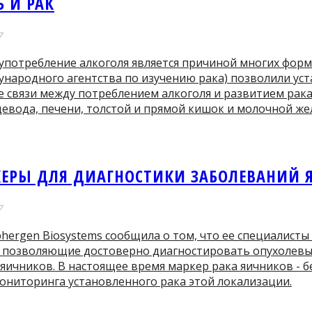
 И РАК
7
употребление алкоголя является причиной многих форм
народного агентства по изучению рака) позволили ус
 связи между потреблением алкоголя и развитием рака 
евода, печени, толстой и прямой кишок и молочной же
ЕРЫ ДЛЯ ДИАГНОСТИКИ ЗАБОЛЕВАНИЙ 
7
hergen Biosystems сообщила о том, что ее специалисты
 позволяющие достоверно диагностировать опухолевы
яичников. В настоящее время маркер рака яичников - б
ониторинга установленного рака этой локализации.