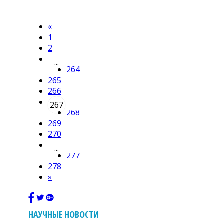
«
1
2
...
264
265
266
267
268
269
270
...
277
278
»
НАУЧНЫЕ НОВОСТИ