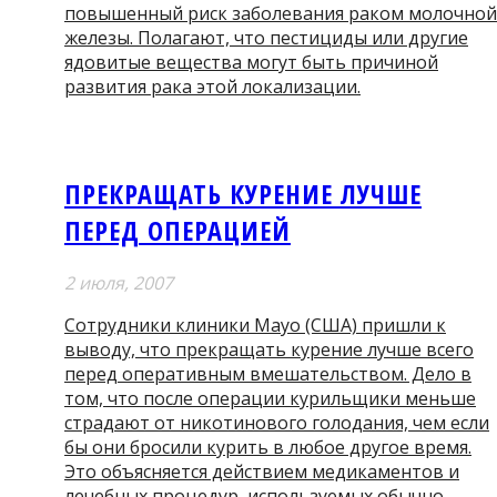
повышенный риск заболевания раком молочной
железы. Полагают, что пестициды или другие
ядовитые вещества могут быть причиной
развития рака этой локализации.
ПРЕКРАЩАТЬ КУРЕНИЕ ЛУЧШЕ
ПЕРЕД ОПЕРАЦИЕЙ
2 июля, 2007
Сотрудники клиники Mayo (США) пришли к
выводу, что прекращать курение лучше всего
перед оперативным вмешательством. Дело в
том, что после операции курильщики меньше
страдают от никотинового голодания, чем если
бы они бросили курить в любое другое время.
Это объясняется действием медикаментов и
лечебных процедур, используемых обычно