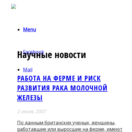
Menu
Научные новости
Facebook
Mail
РАБОТА НА ФЕРМЕ И РИСК
РАЗВИТИЯ РАКА МОЛОЧНОЙ
ЖЕЛЕЗЫ
2 июля, 2007
По данным британских ученых, женщины,
работавшие или выросшие на ферме, имеют