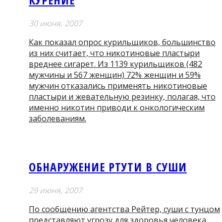
30 июня, 2007
Как показал опрос курильщиков, большинство
из них считает, что никотиновые пластыри
вреднее сигарет. Из 1139 курильщиков (482
мужчины и 567 женщин) 72% женщин и 59%
мужчин отказались применять никотиновые
пластыри и жевательную резинку, полагая, что
именно никотин приводи к онкологическим
заболеваниям.
ОБНАРУЖЕНИЕ РТУТИ В СУШИ
29 июня, 2007
По сообщению агентства Рейтер, суши с тунцом
представляют угрозу для здоровья человека