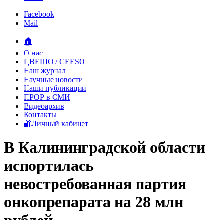
Facebook
Mail
🏠
О нас
ЦВЕШО / CEESO
Наш журнал
Научные новости
Наши публикации
ПРОР в СМИ
Видеоархив
Контакты
🔐Личный кабинет
В Калининградской области
испортилась
невостребованная партия
онкопрепарата на 28 млн