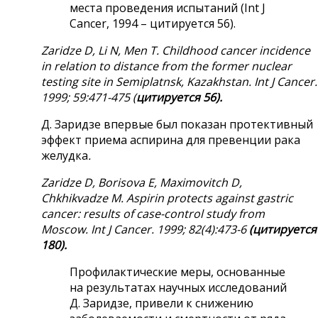
места проведения испытаний (Int J
Cancer, 1994 – цитируется 56).
Zaridze D, Li N, Men T. Childhood cancer incidence
in relation to distance from the former nuclear
testing site in Semiplatnsk, Kazakhstan. Int
J
Cancer
.
1999; 59:471-475 (
цитируется 56).
Д. Заридзе впервые был показан протективный
эффект приема аспирина для превенции рака
желудка
.
Zaridze D, Borisova E, Maximovitch D,
Chkhikvadze
М
. Aspirin protects against gastric
cancer: results of case-control study from
Moscow.
Int J Cancer. 1999; 82(4):473-6
(цитируется
180).
Профилактические меры, основанные
на результатах научных исследований
Д. Заридзе, привели к снижению