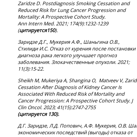
Zaridze D. Postdiagnosis Smoking Cessation and
Reduced Risk for Lung Cancer Progression and
Mortality: A Prospective Cohort Study.
Ann
Intern
Med. 2021; 174(9):1232-1239
(
цитируется150
).
Заридзе Д.Г., Мукерия А.Ф., Шаньгина О.В.,
Стилиди И.С.
Отказ от курения после постановки
диагноза рака легкого улучшает прогноз
заболевания. Злокачественные опухоли. 2021;
11(3):15-22.
Sheikh
M,
Mukeriya
A,
Shangina
O,
Matveev
V,
Zari
Cessation After Diagnosis of Kidney Cancer Is
Associated With Reduced Risk of Mortality and
Cancer Progression: A Prospective Cohort Study. J
Clin Oncol. 2023; 41(15):2747-2755
(
цитируется
130).
Д
.Г
. Заридзе
, Л
.Д
. Попович
, А
.Ф
. Мукерия
, О
.В
. Ша
экономических последствий (выгоды) отказа от