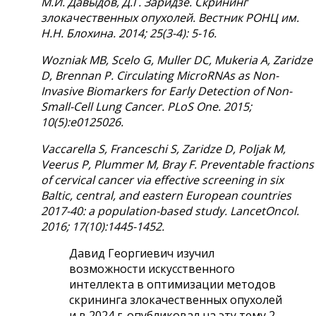
М.И. Давыдов, Д.Г. Заридзе. Скрининг
злокачественных опухолей. Вестник РОНЦ им.
Н.Н. Блохина.
2014; 25(3-4): 5-16.
Wozniak MB, Scelo G, Muller DC, Mukeria A, Zaridze
D, Brennan P.
Circulating MicroRNAs as Non-
Invasive Biomarkers for Early Detection of Non-
Small-Cell Lung Cancer. PLoS One. 2015;
10(5):e0125026.
Vaccarella S, Franceschi S, Zaridze D, Poljak M,
Veerus P, Plummer M, Bray F.
Preventable fractions
of cervical cancer via effective screening in six
Baltic, central, and eastern European countries
2017-40: a population-based study. Lancet
Oncol
.
2016; 17(10):1445-1452.
Давид Георгиевич изучил
возможности искусственного
интеллекта в оптимизации методов
скрининга злокачественных опухолей
и в 2024 г. опубликовал на эту тему 2