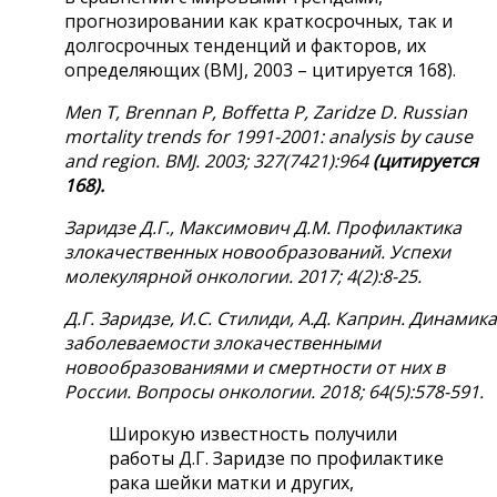
прогнозировании как краткосрочных, так и
долгосрочных тенденций и факторов, их
определяющих (BMJ, 2003 – цитируется 168).
Men T, Brennan P, Boffetta P, Zaridze D. Russian
mortality trends for 1991-2001: analysis by cause
and region. BMJ. 2003; 327(7421):964
(цитируется
168).
Заридзе Д.Г., Максимович Д.М. Профилактика
злокачественных новообразований. Успехи
молекулярной онкологии. 2017; 4(2):8-25.
Д.Г. Заридзе, И.С. Стилиди, А.Д. Каприн. Динамика
заболеваемости злокачественными
новообразованиями и смертности от них в
России. Вопросы онкологии. 2018; 64(5):578-591.
Широкую известность получили
работы Д.Г. Заридзе по профилактике
рака шейки матки и других,