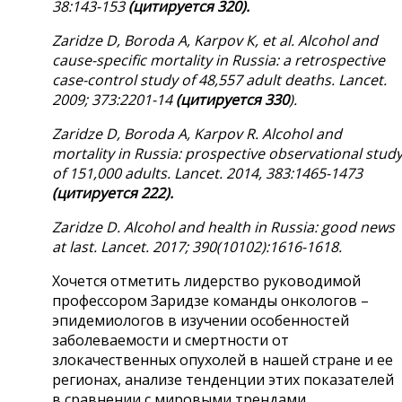
38:143-153
(
цитируется
320).
Zaridze D, Boroda A, Karpov К
, е
t al. Alcohol and
cause-specific mortality in Russia: a retrospective
case-control study of 48,557 adult deaths. Lancet.
2009; 373:2201-14
(
цитируется
330
).
Zaridze D, Boroda A, Karpov R. Alcohol and
mortality in Russia: prospective observational stud
of 151,000 adults. Lancet. 2014, 383:1465-1473
(
цитируется
222).
Zaridze D.
Alcohol and health in Russia: good news
at last.
Lancet.
2017; 390(10102):1616-1618.
Хочется отметить лидерство руководимой
профессором Заридзе команды онкологов –
эпидемиологов в изучении особенностей
заболеваемости и смертности от
злокачественных опухолей в нашей стране и ее
регионах, анализе тенденции этих показателей
в сравнении с мировыми трендами,