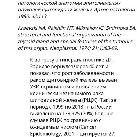
патологической анатомии эпителиальных
опухолей щитовидной железы. Архив патологии.
1980; 42:113.
Kraevski
NA
,
Raikhlin
NT
,
Mikhailov
IG
,
Smirnova
EA
,
structural and functional organization of the
thyroid gland and special features of the tumours
of this organ.
Neoplasma. 1974; 21(1):83-99.
К вопросу о гипердиагностике Д.Г.
Заридзе вернулся через 40 лет и
показал, что рост заболеваемости
раком щитовидной железы вызван
УЗИ скринингом и выявлением
клинически незначимого рака
щитовидной железы (РЩЖ). Так, за
период с 1999 по 2018 гг. в России
выявлено на 138,325 (70%) больше
случаев РЩЖ по сравнению с
ожидаемым числом (Cancer
Epidemiology, 2021 – цитируется 27).