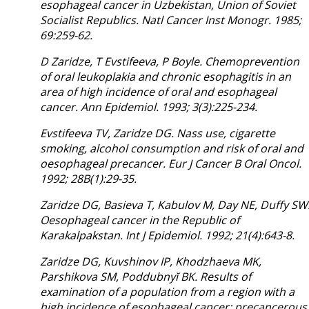
esophageal cancer in Uzbekistan, Union of Soviet
Socialist Republics. Natl Cancer Inst Monogr. 1985;
69:259-62.
D Zaridze, T Evstifeeva, P Boyle. Chemoprevention
of oral leukoplakia and chronic esophagitis in an
area of high incidence of oral and esophageal
cancer. Ann Epidemiol. 1993; 3(3):225-234.
Evstifeeva TV, Zaridze DG. Nass use, cigarette
smoking, alcohol consumption and risk of oral and
oesophageal precancer. Eur J Cancer B Oral Oncol.
1992; 28B(1):29-35.
Zaridze DG, Basieva T, Kabulov M, Day NE, Duffy SW
Oesophageal cancer in the Republic of
Karakalpakstan. Int J Epidemiol. 1992; 21(4):643-8.
Zaridze DG, Kuvshinov IP, Khodzhaeva MK,
Parshikova SM, Poddubnyĭ BK. Results of
examination of a population from a region with a
high incidence of esophageal cancer: precancerous