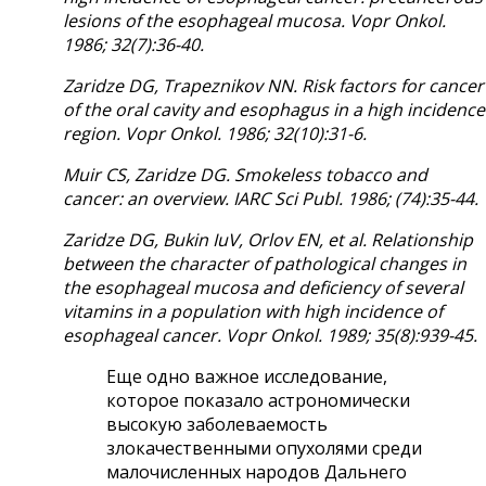
lesions of the esophageal mucosa. Vopr Onkol.
1986; 32(7):36-40.
Zaridze DG, Trapeznikov NN. Risk factors for cancer
of the oral cavity and esophagus in a high incidence
region. Vopr Onkol. 1986; 32(10):31-6.
Muir CS, Zaridze DG. Smokeless tobacco and
cancer: an overview. IARC Sci Publ. 1986; (74):35-44.
Zaridze DG, Bukin IuV, Orlov EN, et al. Relationship
between the character of pathological changes in
the esophageal mucosa and deficiency of several
vitamins in a population with high incidence of
esophageal cancer. Vopr
Onkol
. 1989; 35(8):939-45.
Еще одно важное исследование,
которое показало астрономически
высокую заболеваемость
злокачественными опухолями среди
малочисленных народов Дальнего