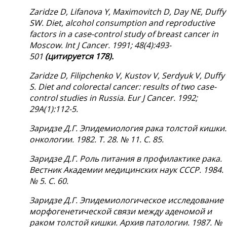
Zaridze D, Lifanova Y, Maximovitch D, Day NE, Duffy
SW. Diet, alcohol consumption and reproductive
factors in a case-control study of breast cancer in
Moscow. Int J Cancer. 1991; 48(4):493-
501
(
цитируется
178).
Zaridze D, Filipchenko V, Kustov V, Serdyuk V, Duffy
S. Diet and colorectal cancer: results of two case-
control studies in Russia. Eur J Cancer. 1992;
29A(1):112-5.
Заридзе
Д
.
Г
.
Эпидемиология
рака
толстой
кишки
онкологии. 1982. Т. 28. № 11. С. 85.
Заридзе Д.Г. Роль питания в профилактике рака.
Вестник Академии медицинских наук СССР. 1984.
№ 5. С. 60.
Заридзе Д.Г. Эпидемиологическое исследование
морфогенетической связи между аденомой и
раком толстой кишки. Архив патологии. 1987. №