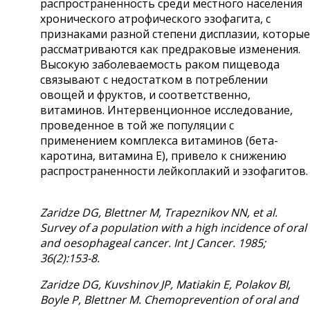
распространённость среди местного населения
хронического атрофического эзофагита, с
признаками разной степени дисплазии, которые
рассматриваются как предраковые изменения.
Высокую заболеваемость раком пищевода
связывают с недостатком в потреблении
овощей и фруктов, и соответственно,
витаминов. Интервенционное исследование,
проведенное в той же популяции с
применением комплекса витаминов (бета-
каротина, витамина Е), привело к снижению
распространенности лейкоплакий и эзофагитов.
Zaridze DG, Blettner M, Trapeznikov NN, et al.
Survey of a population with a high incidence of oral
and oesophageal cancer. Int J Cancer. 1985;
36(2):153-8.
Zaridze DG, Kuvshinov JP, Matiakin E, Polakov BI,
Boyle P, Blettner M. Chemoprevention of oral and