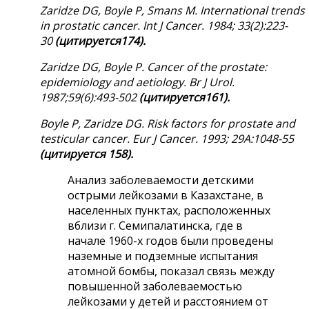
Zaridze DG, Boyle P, Smans M. International trends
in prostatic cancer. Int J Cancer. 1984; 33(2):223-
30
(
цитируется
174).
Zaridze DG, Boyle P. Cancer of the prostate:
epidemiology and aetiology. Br J Urol.
1987;59(6):493-502
(
цитируется
161).
Boyle P, Zaridze DG. Risk factors for prostate and
testicular cancer.
Eur J Cancer. 1993; 29A:1048-55
(цитируется 158).
Анализ заболеваемости детскими
острыми лейкозами в Казахстане, в
населенных пунктах, расположенных
вблизи г. Семипалатинска, где в
начале 1960-х годов были проведены
наземные и подземные испытания
атомной бомбы, показал связь между
повышенной заболеваемостью
лейкозами у детей и расстоянием от