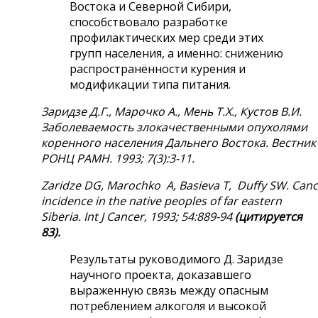
Востока и Северной Сибири,
способствовало разработке
профилактических мер среди этих
групп населения, а именно: снижению
распространённости курения и
модификации типа питания.
Заридзе Д.Г., Марочко А., Мень Т.Х., Кустов В.И.
Заболеваемость злокачественными опухолями
коренного населения Дальнего Востока. Вестник
РОНЦ РАМН. 1993; 7(3):3-11.
Zaridze
DG,
Marochko
A,
Basieva
T,
Duffy
SW.
Canc
incidence in the native peoples of far eastern
Siberia. Int J Cancer, 1993; 54:889-94
(
цитируется
83).
Результаты руководимого Д. Заридзе
научного проекта, доказавшего
выраженную связь между опасным
потреблением алкоголя и высокой