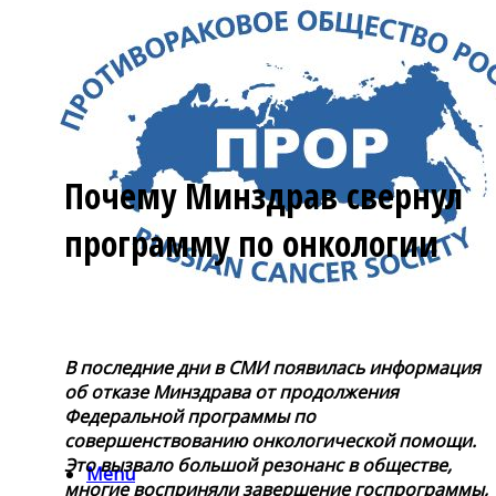
Почему Минздрав свернул
программу по онкологии
В последние дни в СМИ появилась информация
об отказе Минздрава от продолжения
Федеральной программы по
совершенствованию онкологической помощи.
Это вызвало большой резонанс в обществе,
Menu
многие восприняли завершение госпрограммы,