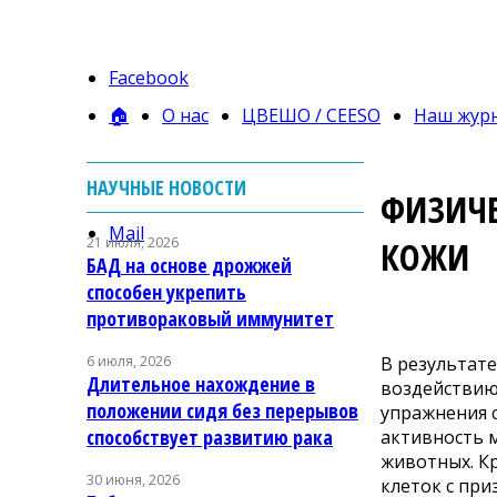
Facebook
🏠
О нас
ЦВЕШО / CEESO
Наш жур
НАУЧНЫЕ НОВОСТИ
ФИЗИЧЕ
Mail
21 июля, 2026
КОЖИ
БАД на основе дрожжей
способен укрепить
противораковый иммунитет
В результат
6 июля, 2026
Длительное нахождение в
воздействию
положении сидя без перерывов
упражнения с
способствует развитию рака
активность 
животных. Кр
30 июня, 2026
клеток с пр