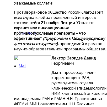
Уважаемые коллеги!
Противораковое общество России благодарит
всех слушателей за проявленный интерес к
состоявшейся
21 ноября Лекции
"Отказ от
курения или инновационные
Facebook
противоопухолевые препараты
– что
эффективнее?"
(Приурочена к Международному
дню отказа от курения),
проводимой в рамках
научно-образовательной программы общества.
Лектор: Заридзе Давид
Георгиевич
Mail
Д.м.н., профессор, член-
корреспондент РАН,
руководитель отдела
клинической эпидемиологии
НИИ клинической онкологии
им. академика РАН и РАМН Н.Н. Трапезникова
ФГБУ «НМИЦ онкологии им. Н.Н. Блохина»