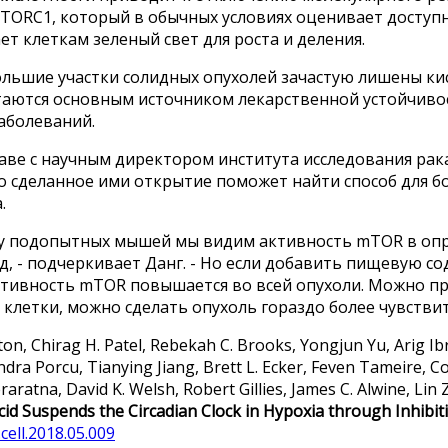
TORC1, который в обычных условиях оценивает доступ
ет клеткам зеленый свет для роста и деления.
льшие участки солидных опухолей зачастую лишены кис
итаются основным источником лекарственной устойчиво
аболеваний.
лаве с научным директором института исследования ра
то сделанное ими открытие поможет найти способ для 
.
 у подопытных мышей мы видим активность mTOR в опр
д, - подчеркивает Данг. - Но если добавить пищевую со
ктивность mTOR повышается во всей опухоли. Можно п
 клетки, можно сделать опухоль гораздо более чувстви
ton, Chirag H. Patel, Rebekah C. Brooks, Yongjun Yu, Arig I
andra Porcu, Tianying Jiang, Brett L. Ecker, Feven Tameire, 
aratna, David K. Welsh, Robert Gillies, James C. Alwine, Lin
cid Suspends the Circadian Clock in Hypoxia through Inhibi
.cell.2018.05.009