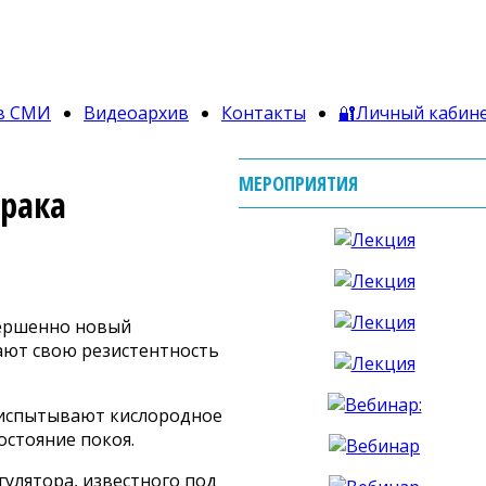
в СМИ
Видеоархив
Контакты
🔐Личный кабин
МЕРОПРИЯТИЯ
рака
вершенно новый
ают свою резистентность
и испытывают кислородное
остояние покоя.
улятора, известного под