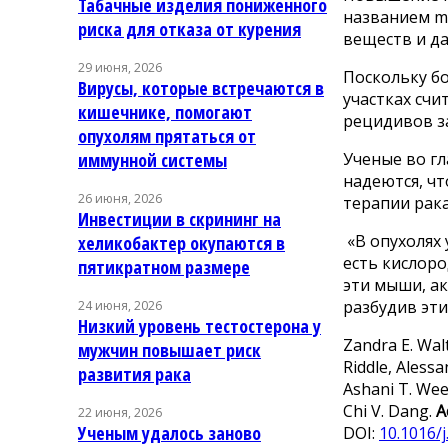
Табачные изделия пониженного
названием m
риска для отказа от курения
веществ и да
29 июня, 2026
Поскольку бо
Вирусы, которые встречаются в
участках сч
кишечнике, помогают
рецидивов з
опухолям прятаться от
Ученые во г
иммунной системы
надеются, ч
26 июня, 2026
терапии рака
Инвестиции в скрининг на
«В опухолях
хеликобактер окупаются в
есть кислоро
пятикратном размере
эти мыши, а
разбудив эти
24 июня, 2026
Низкий уровень тестостерона у
Zandra E. Wal
мужчин повышает риск
Riddle, Aless
развития рака
Ashani T. Weer
Chi V. Dang.
A
22 июня, 2026
Ученым удалось заново
DOI:
10.1016/j