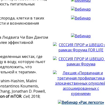
ность питательных
лорода, клетки в таких
сти и возникновения
ка Людвига Чи Ван Дангом
более эффективной
еделенных местах, где
ду в воду, которую пьют
редположить, что
тельной к терапии».
brahim-Hashim, Malini
Constantinos Koumenis,
 Zhang, Jonathan D. Powell,
tion of mTOR
.
Cell
, 2018;