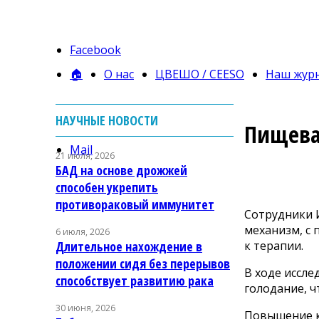
Facebook
🏠
О нас
ЦВЕШО / CEESO
Наш жур
НАУЧНЫЕ НОВОСТИ
Пищева
Mail
21 июля, 2026
БАД на основе дрожжей
способен укрепить
противораковый иммунитет
Сотрудники 
механизм, с
6 июля, 2026
к терапии.
Длительное нахождение в
положении сидя без перерывов
В ходе иссл
способствует развитию рака
голодание, ч
30 июня, 2026
Повышение к