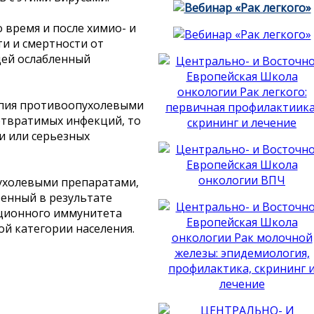
время и после химио- и
и и смертности от
ей ослабленный
апия противоопухолевыми
отвратимых инфекций, то
и или серьезных
ухолевыми препаратами,
енный в результате
ционного иммунитета
ой категории населения.