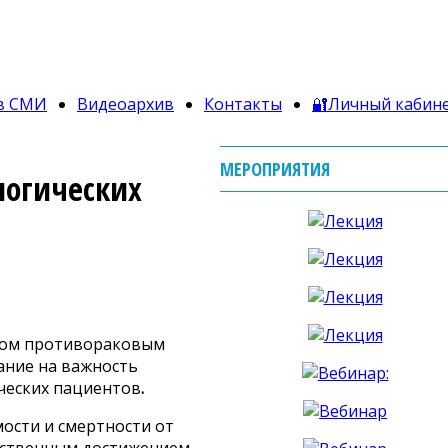
в СМИ
Видеоархив
Контакты
🔐Личный кабин
МЕРОПРИЯТИЯ
логических
ском противораковым
ание на важность
ческих пациентов
.
ости и смертности от
ественным достижением