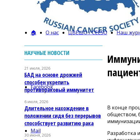
🏠
О нас
ЦВЕШО / CEESO
Наш жур
НАУЧНЫЕ НОВОСТИ
Иммуни
21 июля, 2026
пациен
БАД на основе дрожжей
способен укрепить
Facebook
противораковый иммунитет
6 июля, 2026
В конце про
Длительное нахождение в
обществом, 
положении сидя без перерывов
иммунизации
способствует развитию рака
Mail
Разработка 
30 июня, 2026
инфекционны