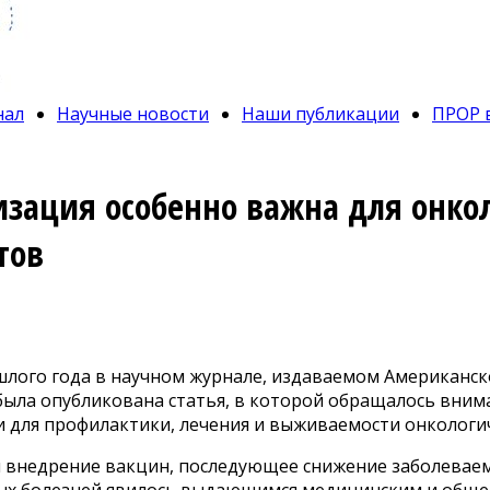
нал
Научные новости
Наши публикации
ПРОР 
зация особенно важна для онко
тов
шлого года в научном журнале, издаваемом Американ
была опубликована статья, в которой обращалось вним
 для профилактики, лечения и выживаемости онкологи
и внедрение вакцин, последующее снижение заболеваем
х болезней явилось выдающимся медицинским и общ