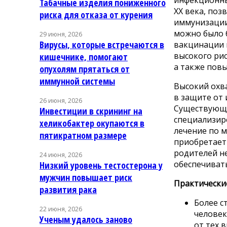
Табачные изделия пониженного
XX века, поз
риска для отказа от курения
иммунизации
можно было 
29 июня, 2026
Вирусы, которые встречаются в
вакцинации 
высокого ри
кишечнике, помогают
а также пов
опухолям прятаться от
иммунной системы
Высокий охв
в защите от
26 июня, 2026
Существующи
Инвестиции в скрининг на
специализир
хеликобактер окупаются в
лечение по м
пятикратном размере
приобретает
родителей не
24 июня, 2026
обеспечиват
Низкий уровень тестостерона у
мужчин повышает риск
Практически
развития рака
Более с
22 июня, 2026
человек
Ученым удалось заново
от тех 