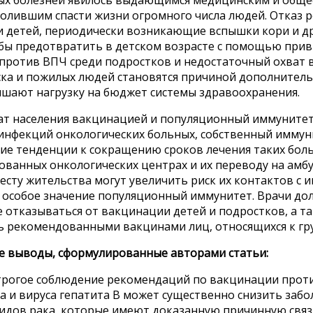
волившим спасти жизни огромного числа людей. Отказ 
 детей, периодически возникающие вспышки кори и др
бы предотвратить в детском возрасте с помощью прив
против ВПЧ среди подростков и недостаточный охват 
ска и пожилых людей становятся причиной дополнитель
ышают нагрузку на бюджет системы здравоохранения.
ат населения вакцинацией и популяционный иммунит
 инфекций онкологических больных, собственный иммун
е тенденции к сокращению сроков лечения таких бол
ованных онкологических центрах и их переводу на амб
есту жительства могут увеличить риск их контактов с и
 особое значение популяционный иммунитет. Врачи до
 отказываться от вакцинации детей и подростков, а т
ь рекомендованными вакцинами лиц, относящихся к гру
е выводы, сформулированные авторами статьи:
трогое соблюдение рекомендаций по вакцинации прот
а и вируса гепатита В может существенно снизить заб
видов рака, которые имеют доказанную причинную связь