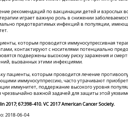
ние рекомендаций по вакцинации детей и взрослых во 
ерапии играет важную роль в снижении заболеваемост
иально предотвратимых инфекций в популяции, имеющ
ет.
циенты, которым проводится иммуносупрессивная тер
тами, контактируют с носителями потенциально пред
новятся подвержены высокому риску заражения и смерт
ний, вызванных этими инфекциями.
ку пациенты, которым проводится лечение противооп
щими иммуносуппрессию, часто утрачивают приобрет
ции иммунитет, поддержание высокого уровня популя
я чрезвычайно важной задачей для защиты этой уязвим
lin 2017;
67:398-410. VC 2017 American Cancer Society.
: 2018-06-04