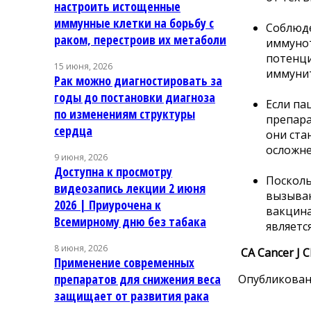
настроить истощенные
иммунные клетки на борьбу с
Соблюде
раком, перестроив их метаболи
иммунот
потенц
15 июня, 2026
иммунит
Рак можно диагностировать за
годы до постановки диагноза
Если па
по изменениям структуры
препара
сердца
они ста
осложне
9 июня, 2026
Доступна к просмотру
Посколь
видеозапись лекции 2 июня
вызываю
2026 | Приурочена к
вакцина
Всемирному дню без табака
являетс
8 июня, 2026
CA Cancer J C
Применение современных
препаратов для снижения веса
Опубликовано
защищает от развития рака