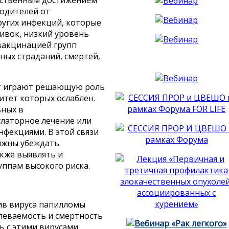
родителей от
угих инфекций, которые
ивок, низкий уровень
вакцинацией групп
ных страданий, смертей,
ет играют решающую роль
итет которых ослаблен.
ьных в
улаторное лечение или
нфекциями. В этой связи
лжны убеждать
акже выявлять и
ппам высокого риска.
ив вируса папилломы
олеваемость и смертность
 с этими вирусами.