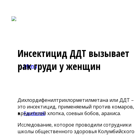
Инсектицид ДДТ вызывает
рак груди у женщин
Menu
Дихлордифенилтрихлорметилметана или ДДТ –
это инсектицид, применяемый против комаров,
вредителей хлопка, соевых бобов, арахиса.
Facebook
Исследование, которое проводили сотрудники
школы общественного здоровья Колумбийского