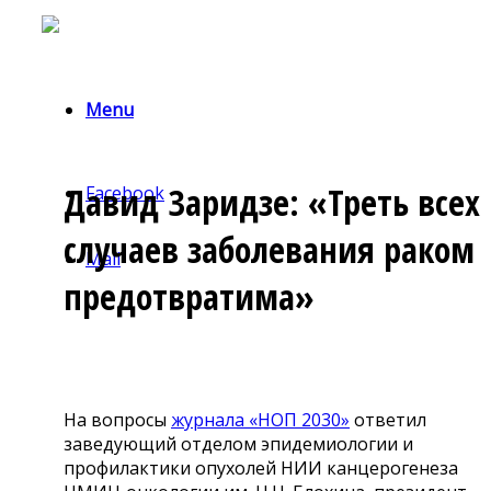
Menu
Давид Заридзе: «Треть всех
Facebook
случаев заболевания раком
Mail
предотвратима»
На вопросы
журнала «НОП 2030»
ответил
заведующий отделом эпидемиологии и
профилактики опухолей НИИ канцерогенеза