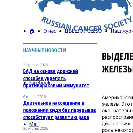
🏠
О нас
ЦВЕШО / CEESO
Наш жур
НАУЧНЫЕ НОВОСТИ
ВЫДЕЛЕ
21 июля, 2026
ЖЕЛЕЗ
БАД на основе дрожжей
способен укрепить
Facebook
противораковый иммунитет
Американски
6 июля, 2026
Длительное нахождение в
железы. Этот
положении сидя без перерывов
окончательна
способствует развитию рака
распростран
диагностичес
Mail
30 июня, 2026
роль некотор