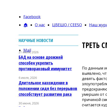
Facebook
🏠
О нас
ЦВЕШО / CEESO
Наш жур
НАУЧНЫЕ НОВОСТИ
ТРЕТЬ 
Mail
21 июля, 2026
БАД на основе дрожжей
способен укрепить
По данным и
противораковый иммунитет
выявлено, чт
6 июля, 2026
девять факто
Длительное нахождение в
злоупотребле
положении сидя без перерывов
предохраняю
способствует развитию рака
умерших от о
причиной см
30 июня, 2026
считается ку