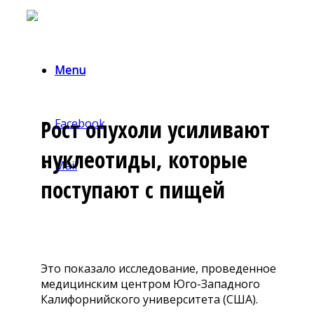
Menu
Рост опухоли усиливают
Facebook
нуклеотиды, которые
Mail
поступают с пищей
Это показало исследование, проведенное
медицинским центром Юго-Западного
Калифорнийского университета (США).