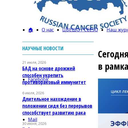
🏠
О нас
ЦВЕШО / CEESO
Наш жур
НАУЧНЫЕ НОВОСТИ
Сегодня
21 июля, 2026
в рамк
БАД на основе дрожжей
способен укрепить
Facebook
противораковый иммунитет
6 июля, 2026
Длительное нахождение в
положении сидя без перерывов
способствует развитию рака
Mail
30 июня, 2026