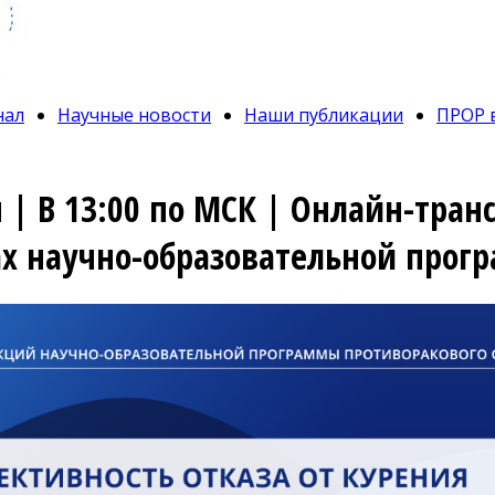
нал
Научные новости
Наши публикации
ПРОР 
 | В 13:00 по МСК | Онлайн-тра
ах научно-образовательной прог