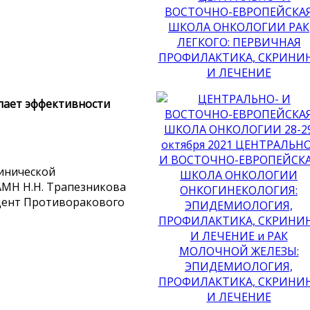
упает эффективности
линической
АМН Н.Н. Трапезникова
идент Противоракового