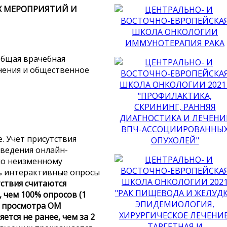
Х МЕРОПРИЯТИЙ И
общая врачебная
анения и общественное
. Учет присутствия
оведения онлайн-
по неизменному
ть интерактивные опросы
ствия считаются
 чем 100% опросов (1
ь просмотра ОМ
ется не ранее, чем за 2