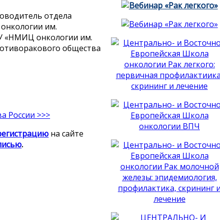
уководитель отдела
онкологии им.
У «НМИЦ онкологии им.
Противоракового общества
а России >>>
регистрацию
на сайте
писью
.