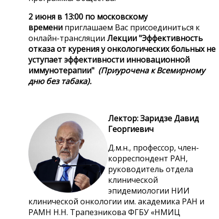
2 июня в 13:00 по московскому
времени
приглашаем Вас присоединиться к
онлайн-трансляции
Лекции
"Эффективность
отказа от курения у онкологических больных не
уступает эффективности инновационной
иммунотерапии
"
(Приурочена к Всемирному
дню без табака).
Лектор: Заридзе Давид
Георгиевич
Д.м.н., профессор, член-
корреспондент РАН,
руководитель отдела
клинической
эпидемиологии НИИ
клинической онкологии им. академика РАН и
РАМН Н.Н. Трапезникова ФГБУ «НМИЦ