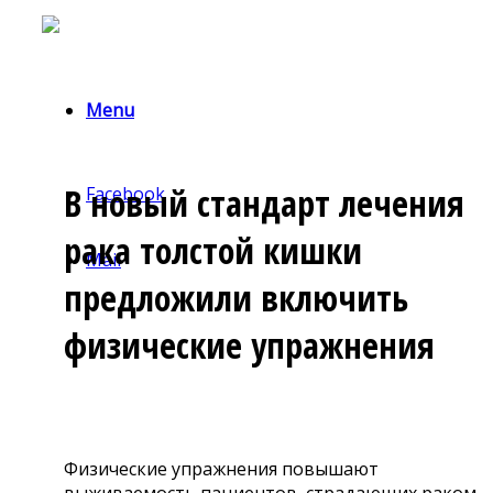
Menu
В новый стандарт лечения
Facebook
рака толстой кишки
Mail
предложили включить
физические упражнения
Физические упражнения повышают
выживаемость пациентов, страдающих раком