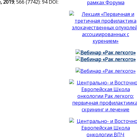
, 2019
; 566 (7742): 94 DOI: