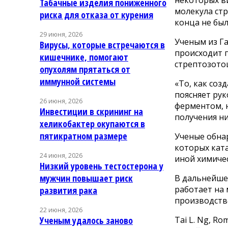
Табачные изделия пониженного
молекула ст
риска для отказа от курения
конца не был
29 июня, 2026
Ученым из Га
Вирусы, которые встречаются в
происходит п
кишечнике, помогают
стрептозото
опухолям прятаться от
иммунной системы
«То, как соз
поясняет рук
26 июня, 2026
ферментом, 
Инвестиции в скрининг на
получения н
хеликобактер окупаются в
пятикратном размере
Ученые обна
которых кат
24 июня, 2026
иной химичес
Низкий уровень тестостерона у
мужчин повышает риск
В дальнейше
работает на
развития рака
производств
22 июня, 2026
Tai L. Ng, Rom
Ученым удалось заново