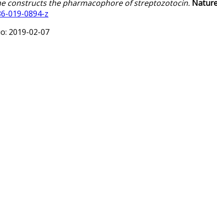
e constructs the pharmacophore of streptozotocin.
Nature
86-019-0894-z
: 2019-02-07