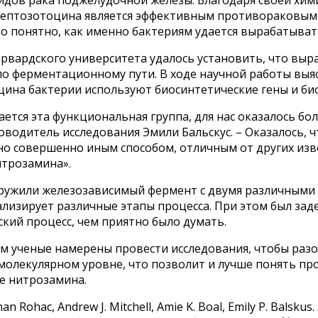
рептозотоцина является эффективным противораковым 
о понятно, как именно бактериям удается вырабатыват
рвардского университета удалось установить, что выр
о ферментационному пути. В ходе научной работы выяс
цина бактерии используют биосинтетические гены и би
дается эта функциональная группа, для нас оказалось б
оводитель исследования Эмили Бальскус. – Оказалось, 
но совершенно иным способом, отличным от других изв
итрозамина».
ружили железозависимый фермент с двумя различными
ализирует различные этапы процесса. При этом был за
кий процесс, чем приятно было думать.
м ученые намерены провести исследования, чтобы разо
 молекулярном уровне, что позволит и лучше понять п
е нитрозамина.
an Rohac, Andrew J. Mitchell, Amie K. Boal, Emily P. Balskus.