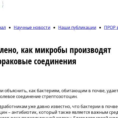
нал
Научные новости
Наши публикации
ПРОР 
влено, как микробы производят
ораковые соединения
ли объяснить, как бактериям, обитающим в почве, удае
олевое соединение стрептозотоцин.
дработникам уже давно известно, что бактерии в почв
цин – антибиотик, который также является важным сре
идов рака поджелудочной железы. Благодаря своей хим