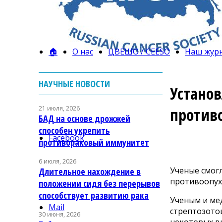
🏠
О нас
ЦВЕШО / CEESO
Наш жур
НАУЧНЫЕ НОВОСТИ
Устано
21 июля, 2026
против
БАД на основе дрожжей
способен укрепить
Facebook
противораковый иммунитет
6 июля, 2026
Ученые смог
Длительное нахождение в
противоопух
положении сидя без перерывов
способствует развитию рака
Ученым и ме
Mail
стрептозото
30 июня, 2026
некоторых в