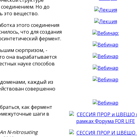
соединением. Но до
ь это вещество.
аботка этого соединения
нилось, что для создания
осинтетический фермент.
ольшим сюрпризом, -
что она вырабатывается
естных науке способов
 доменами, каждый из
действован совершенно
браться, как фермент
ромежуточные шаги в
An N-nitrosating