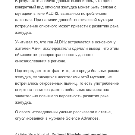
В результате анализа данных выяснилось, что один
конкретный вид опухоли желудка может быть связан с
мутацией в гене ALDH2, вызванной потреблением
алкоголя. При наличии данной генетической мутации
потребление спиртного может привести к развитию рака
желудка.
Учитывая то, что ген ALDH2 встречается в основном у
жителей Азии, исследователи сделали вывод, что этим
объясняется распространенность данного
онкозаболевания в регионе.
Подтверждает этот факт и то, что среди больных раком
желудка, являющихся носителями этой мутации, не
встречалось откровенных пьяниц. То есть употребление
спиртных напитков даже в небольших количествах
значительно повышало вероятность развития рака
желудка.
О своем исследовании ученые рассказали в статье,
опубликованной в журнале Science Advances.
Akihiro Suzuki et al.
Defined lifestyle and germline