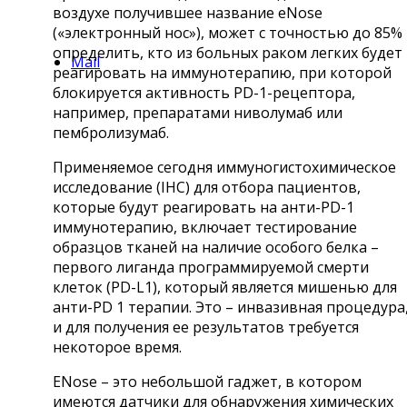
воздухе получившее название eNose
(«электронный нос»), может с точностью до 85%
определить, кто из больных раком легких будет
Mail
реагировать на иммунотерапию, при которой
блокируется активность PD-1-рецептора,
например, препаратами ниволумаб или
пембролизумаб.
Применяемое сегодня иммуногистохимическое
исследование (IHC) для отбора пациентов,
которые будут реагировать на анти-PD-1
иммунотерапию, включает тестирование
образцов тканей на наличие особого белка ­–
первого лиганда программируемой смерти
клеток (PD-L1), который является мишенью для
анти-PD 1 терапии. Это – инвазивная процедура
и для получения ее результатов требуется
некоторое время.
ENose – это небольшой гаджет, в котором
имеются датчики для обнаружения химических