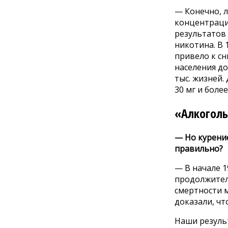
— Конечно, л
концентрации
результатов
никотина. В 
привело к сн
населения до
тыс. жизней.
30 мг и более
«Алкоголь
— Но курение
правильно?
— В начале 1
продолжитель
смертности 
доказали, чт
Наши резуль