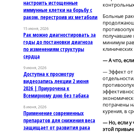
настроить истощенные
контрольных
иммунные клетки на борьбу с
Больные рако
раком, перестроив их метаболи
продолжающи
противоопухо
15 июня, 2026
Рак можно диагностировать за
получавшие п
годы до постановки диагноза
минимум рав
по изменениям структуры
клинических
сердца
— А что, есл
9 июня, 2026
— Эффект от
Доступна к просмотру
отдельности
видеозапись лекции 2 июня
противоопух
2026 | Приурочена к
эффективност
Всемирному дню без табака
экономическ
потрачены на
8 июня, 2026
курения, в с
Применение современных
препаратов для снижения веса
— Но, если у
защищает от развития рака
этой привыч