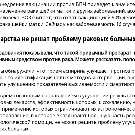
 внедрение вакцинации против ВПЧ приведет к значите
а лечение рака шейки матки и других заболеваний, ас
ловека. ВОЗ считает, что охват вакцинацией 90% дево
ака шейки матки. Сейчас у нас заболеваемость 16 случа
арства не решат проблему раковых больны
едования показывали, что такой привычный препарат, 
ивным средством против рака. Можете рассказать поп
 обнаружили, что прием аспирина улучшает прогноз рак
аю, что идентификация новых методов интервенции, вн
ать улучшению показателей выживаемости и смертности
 время основным направлением в улучшении результато
овых лекарств, эффективность которых, к сожалению, н
и применение которых ограничивают их астрономически
направление, в которое вкладывают большую часть рес
кологической помощи, не может решить проблему улуч
ких больных.