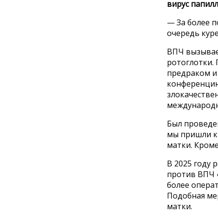
вирус папилл
— За более 
очередь куре
ВПЧ вызывает
ротоглотки.
предраком и
конференцию
злокачествен
международн
Был проведе
мы пришли к
матки. Кроме
В 2025 году
против ВПЧ «
более опера
Подобная ме
матки.