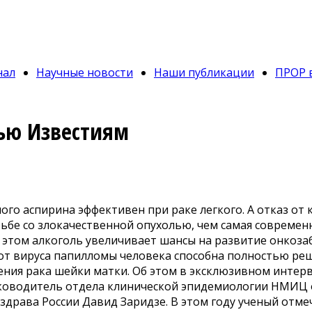
нал
Научные новости
Наши публикации
ПРОР 
ью Известиям
го аспирина эффективен при раке легкого. А отказ от
ьбе со злокачественной опухолью, чем самая современ
 этом алкоголь увеличивает шансы на развитие онкоза
от вируса папилломы человека способна полностью ре
ения рака шейки матки. Об этом в эксклюзивном интер
уководитель отдела клинической эпидемиологии НМИЦ о
драва России Давид Заридзе. В этом году ученый отмеч