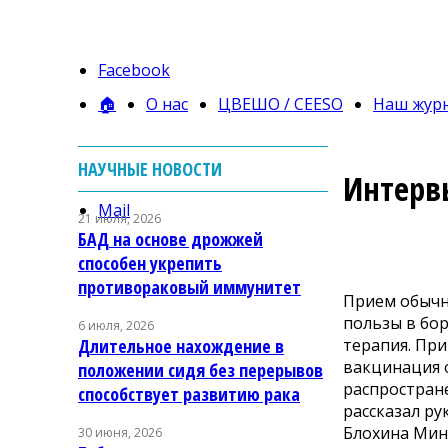
Facebook
🏠
О нас
ЦВЕШО / CEESO
Наш жур
НАУЧНЫЕ НОВОСТИ
Интерв
Mail
21 июля, 2026
БАД на основе дрожжей
способен укрепить
противораковый иммунитет
Прием обычно
пользы в бор
6 июля, 2026
терапия. При
Длительное нахождение в
вакцинация 
положении сидя без перерывов
распростран
способствует развитию рака
рассказал р
Блохина Минз
30 июня, 2026