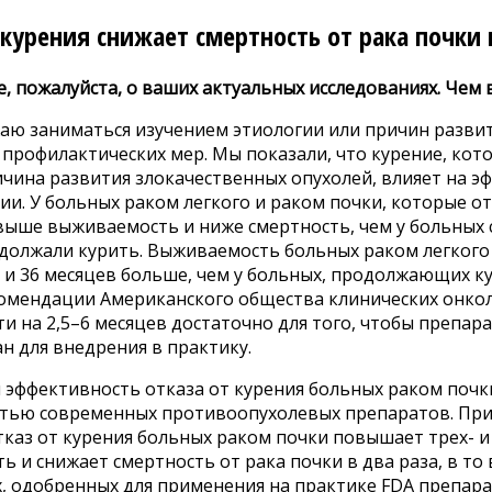
 курения снижает смертность от рака почки 
, пожалуйста, о ваших актуальных исследованиях. Чем 
ю заниматься изучением этиологии или причин развити
профилактических мер. Мы показали, что курение, кото
чина развития злокачественных опухолей, влияет на э
ии. У больных раком легкого и раком почки, которые от
выше выживаемость и ниже смертность, чем у больных 
должали курить. Выживаемость больных раком легкого 
2 и 36 месяцев больше, чем у больных, продолжающих ку
комендации Американского общества клинических онкол
 на 2,5–6 месяцев достаточно для того, чтобы препара
н для внедрения в практику.
эффективность отказа от курения больных раком почки
тью современных противоопухолевых препаратов. При
тказ от курения больных раком почки повышает трех- 
 и снижает смертность от рака почки в два раза, в то
, одобренных для применения на практике FDA препара