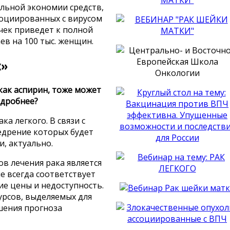
льной экономии средств,
социированных с вирусом
чек приведет к полной
ев на 100 тыс. женщин.
х»
как аспирин, тоже может
одробнее?
а легкого. В связи с
едрение которых будет
, актуально.
в лечения рака является
е всегда соответствует
е цены и недоступность.
урсов, выделяемых для
шения прогноза