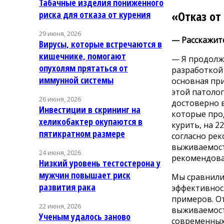
Табачные изделия пониженного
«Отказ от
риска для отказа от курения
29 июня, 2026
— Расскажите
Вирусы, которые встречаются в
кишечнике, помогают
— Я продолжа
опухолям прятаться от
разработкой 
иммунной системы
основная при
этой патолог
26 июня, 2026
достоверно 
Инвестиции в скрининг на
которые про
хеликобактер окупаются в
курить, на 2
пятикратном размере
согласно ре
выживаемости
24 июня, 2026
рекомендова
Низкий уровень тестостерона у
мужчин повышает риск
Мы сравнили 
развития рака
эффективнос
примеров. О
22 июня, 2026
выживаемость
Ученым удалось заново
современных