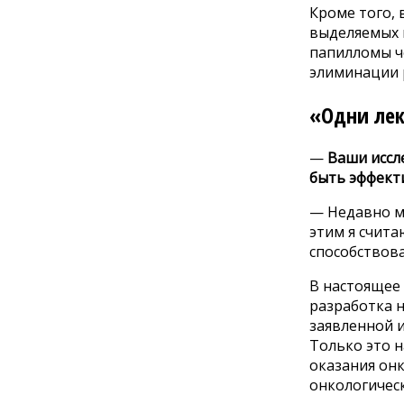
Кроме того,
выделяемых н
папилломы че
элиминации р
«Одни лек
—
Ваши иссл
быть эффект
— Недавно мы
этим я счит
способствов
В настоящее
разработка н
заявленной 
Только это 
оказания он
онкологичес