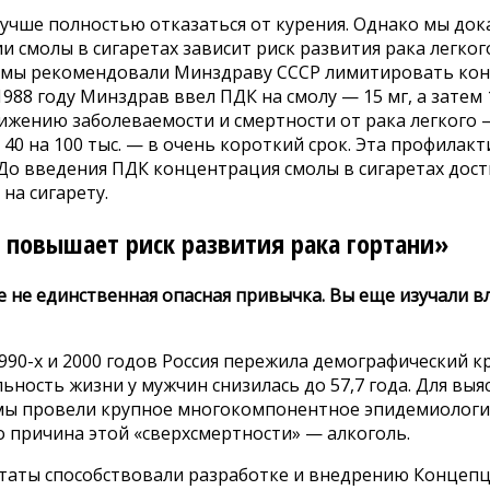
учше полностью отказаться от курения. Однако мы дoка
 смолы в сигаретах зависит риск развития рака легког
 мы рекомендовали Минздраву СССР лимитировать ко
1988 году Минздрав ввел ПДК на смолу — 15 мг, а затем 1
ижению заболеваемости и смертности от рака легкого —
 40 на 100 тыс. — в очень короткий срок. Эта профилакт
 До введения ПДК концентрация смолы в сигаретах дос
 на сигарету.
 повышает риск развития рака гортани»
 не единственная опасная привычка. Вы еще изучали вл
990-х и 2000 годов Россия пережила демографический к
ность жизни у мужчин снизилась до 57,7 года. Для выя
мы провели крупное многокомпонентное эпидемиологич
о причина этой «сверхсмертности» — алкоголь.
таты способствовали разработке и внедрению Концепц