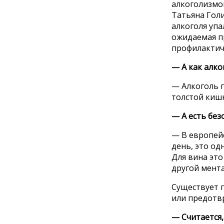
алкоголизмо
Татьяна Голи
алкоголя упа
ожидаемая пр
профилактиче
— А как алко
— Алкоголь п
толстой киш
— А есть без
— В европейс
день, это од
Для вина это
другой мента
Существует 
или предотв
— Считается