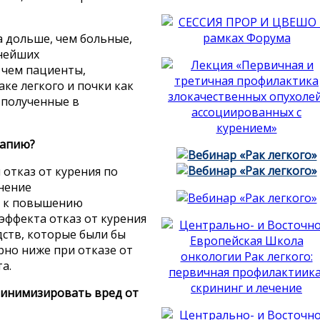
а дольше, чем больные,
нейших
 чем пациенты,
ке легкого и почки как
 полученные в
рапию?
отказ от курения по
нение
ет к повышению
эффекта отказ от курения
дств, которые были бы
рно ниже при отказе от
а.
 минимизировать вред от