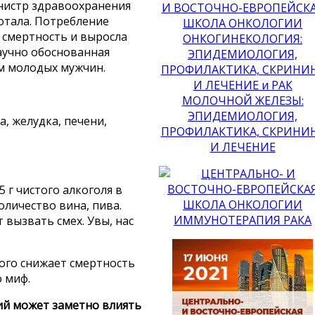
нистр здравоохранения
ботала. Потребление
ь смертность и выросла
научно обоснованная
ом молодых мужчин.
, желудка, печени,
 г чистого алкоголя в
оличество вина, пива.
 вызвать смех. Увы, нас
ого снижает смертность
 миф.
ий может заметно влиять