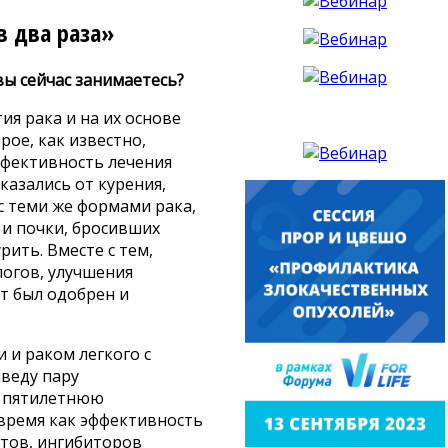
в два раза»
вы сейчас занимаетесь?
я рака и на их основе
рое, как известно,
ффективность лечения
казались от курения,
с теми же формами рака,
и почки, бросивших
рить. Вместе с тем,
огов, улучшения
т был одобрен и
 и раком легкого с
веду пару
и пятилетнюю
 время как эффективность
тов, ингибиторов