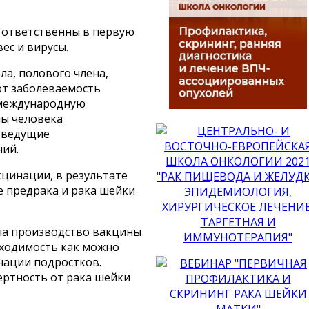
й ответственны в первую
ес и вирусы.
ла, полового члена,
ют заболеваемость
 международную
ы человека
й ведущие
ний.
цинации, в результате
 предрака и рака шейки
ала производство вакцины
обходимость как можно
нации подростков.
ертность от рака шейки