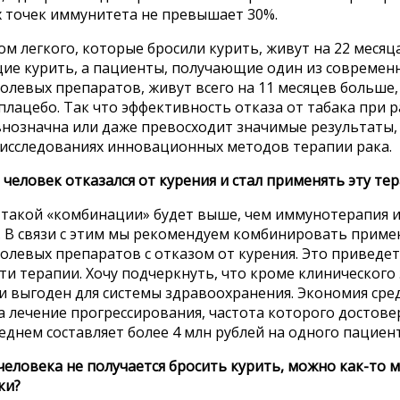
 точек иммунитета не превышает 30%.
м легкого, которые бросили курить, живут на 22 месяц
е курить, а пациенты, получающие один из современ
левых препаратов, живут всего на 11 месяцев больше,
лацебо. Так что эффективность отказа от табака при ра
нозначна или даже превосходит значимые результаты,
 исследованиях инновационных методов терапии рака.
и человек отказался от курения и стал применять эту те
 такой «комбинации» будет выше, чем иммунотерапия и 
. В связи с этим мы рекомендуем комбинировать приме
олевых препаратов с отказом от курения. Это привед
и терапии. Хочу подчеркнуть, что кроме клинического 
и выгоден для системы здравоохранения. Экономия сре
 лечение прогрессирования, частота которого достове
реднем составляет более 4 млн рублей на одного пациент
 человека не получается бросить курить, можно как-то
ки?