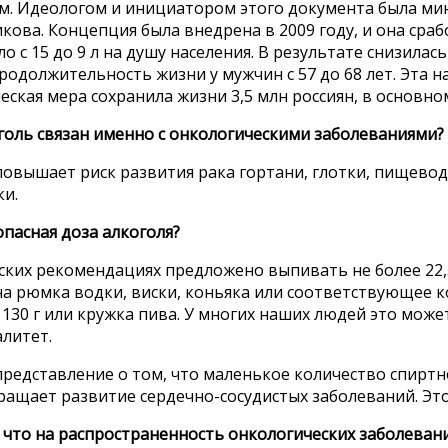
м. Идеологом и инициатором этого документа была ми
кова. Концепция была внедрена в 2009 году, и она сра
ло с 15 до 9 л на душу населения. В результате снизилас
одолжительность жизни у мужчин с 57 до 68 лет. Эта 
ская мера сохранила жизни 3,5 млн россиян, в основн
голь связан именно с онкологическими заболеваниями?
овышает риск развития рака гортани, глотки, пищевода
ки.
опасная доза алкоголя?
ких рекомендациях предложено выпивать не более 22,5
на рюмка водки, виски, коньяка или соответствующее к
 130 г или кружка пива. У многих наших людей это может
литет.
представление о том, что маленькое количество спиртн
ращает развитие сердечно-сосудистых заболеваний. Это
, что на распространенность онкологических заболеван