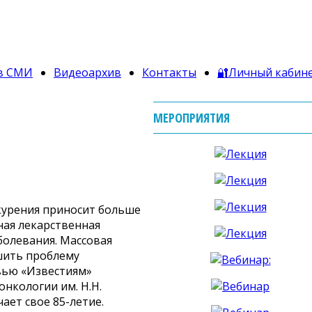
в СМИ
Видеоархив
Контакты
🔐Личный кабин
МЕРОПРИЯТИЯ
 курения приносит больше
ная лекарственная
болевания. Массовая
шить проблему
вью «Известиям»
нкологии им. Н.Н.
ает свое 85-летие.