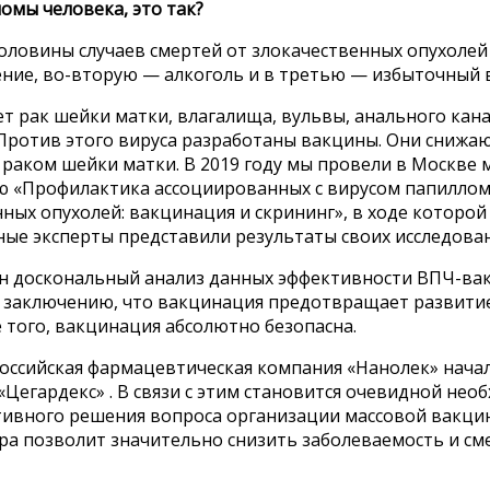
омы человека, это так?
половины случаев смертей от злокачественных опухоле
ние, во-вторую — алкоголь и в третью — избыточный в
 рак шейки матки, влагалища, вульвы, анального кана
 Против этого вируса разработаны вакцины. Они снижа
 раком шейки матки. В 2019 году мы провели в Москве
 «Профилактика ассоциированных с вирусом папиллом
ных опухолей: вакцинация и скрининг», в ходе которо
ые эксперты представили результаты своих исследова
н доскональный анализ данных эффективности ВПЧ-вак
 заключению, что вакцинация предотвращает развитие
 того, вакцинация абсолютно безопасна.
 российская фармацевтическая компания «Нанолек» нач
Цегардекс» . В связи с этим становится очевидной не
тивного решения вопроса организации массовой вакци
ра позволит значительно снизить заболеваемость и см