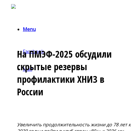
Menu
На ПМЭФ-2025 обсудили
Facebook
скрытые резервы
Mail
профилактики ХНИЗ в
России
Увеличить продолжительность жизни до 78 лет к
2030 году и войти в клуб стран «80+» к 2036-му —