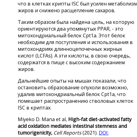
что в клетках крипты ISC был усилен метаболиз
жиров и снижено расщепление сахаров.
Таким образом была найдена цель, на которую
ориентируются два упомянутых PPAR, - это
митохондриальный белок Cpt1a. Этот белок
необходим для поступления и использования в
митохондриях длинноцепочечных жирных
кислот (LCFAs). А эти кислоты, в свою очередь,
содержатся в пище с высоким содержанием
жиров.
Дальнейшие опыты на мышах показали, что
остановить образование опухоли возможно,
удалив митохондриальный белок Cpt1a, что
помешает распространению стволовых клеток
ISC в криптах.
Miyeko D. Mana et al,
High-fat diet-activated fatty
acid oxidation mediates intestinal stemness and
tumorigenicity,
Cell Reports
(2021).
DOI: