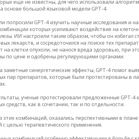
орых еще не известны, для чего использовали алгорит
на основе большой языковой модели GPT-4.
ли попросили GPT-4 изучить научные исследования и н
комбинации которых усиливают воздействие на клеточ
лезы. ИИ настроили таким образом, чтобы он избегал 
ых лекарств, и сосредоточился на поиске тех препара
т на клетки опухоли, не нанося вреда здоровью, при э
ны по цене и одобрены регулирующими органами.
ва заметные синергетические эффекты, GPT-4 помог выя
ых пар препаратов, которые были протестированы в л
ах.
ультаты, ученые протестировали предложенные GPT-4
х средств, как в сочетании, так и по отдельности.
з этих комбинаций, оказались перспективными в план
й с целью терапевтического применения.
нных комбинаций особенно эффективными в борьбе с к