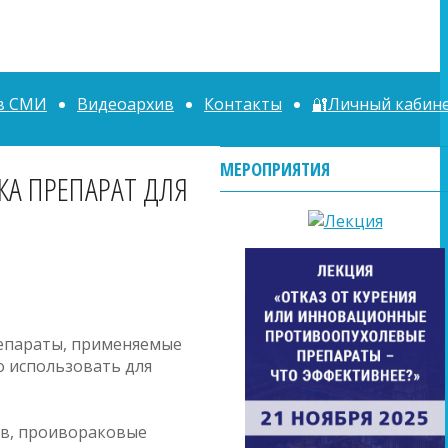
в СМИ
Видеоархив
Контакты
🔐Личный кабин
МЕРОПРИЯТИЯ
А ПРЕПАРАТ ДЛЯ
репараты, применяемые
о использовать для
ов, проивораковые