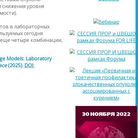
я снижения уровня
мости).
ытов в лабораторных
ользуемых сегодня
 еще четыре комбинации,
age Models: Laboratory
ace
(2025).
DOI: