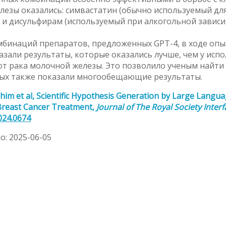
лезы оказались: симвастатин (обычно используемый дл
 и дисульфирам (используемый при алкогольной зависи
омбинаций препаратов, предложенных GPT-4, в ходе оп
азали результаты, которые оказались лучше, чем у исп
от рака молочной железы. Это позволило ученым найти
рых также показали многообещающие результаты.
him et al, Scientific Hypothesis Generation by Large Langu
 Breast Cancer Treatment,
Journal of The Royal Society Interf
2024.0674
: 2025-06-05