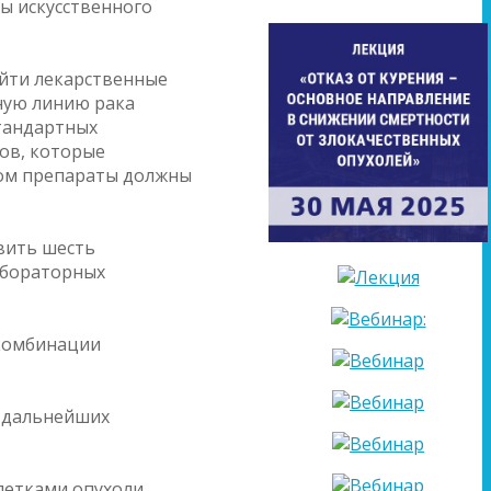
мы искусственного
айти лекарственные
ную линию рака
стандартных
тов, которые
том препараты должны
вить шесть
абораторных
 комбинации
е дальнейших
летками опухоли