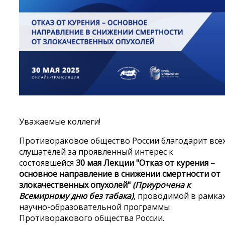
Уважаемые коллеги!
Противораковое общество России
благодарит все
слушателей за проявленный интерес к
состоявшейся
30 мая
Л
екции
"Отказ от курения –
основное направление в снижении смертности от
злокачественных опухолей"
(П
риурочена к
Всемирному дню без табака)
, проводимой в рамка
научно-образовательной программы
Противоракового общества России.