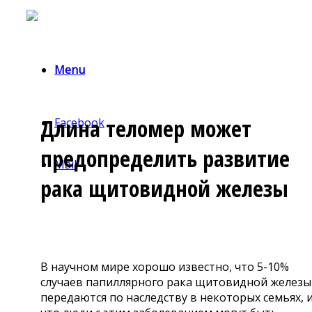
Menu
Длина теломер может
Facebook
предопределить развитие
Mail
рака щитовидной железы
В научном мире хорошо известно, что 5-10%
случаев папиллярного рака щитовидной железы
передаются по наследству в некоторых семьях, 