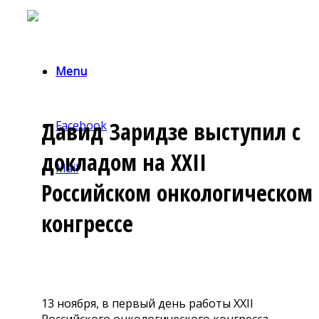
Menu
Давид Заридзе выступил с
Facebook
докладом на XXII
Mail
Российском онкологическом
конгрессе
13 ноября, в первый день работы XXII
Российского онкологического конгресса